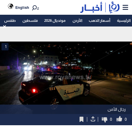
English
الرئيسية
أسعار الذهب
الأردن
مونديال 2026
فلسطين
طقس
1
رجال الأمن
0
0