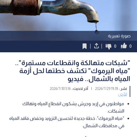
صورة تعبيرية
0
0
"شبكات متهالكة وانقطاعات مستمرة"..
"مياه اليرموك" تكشف خطتها لحل أزمة
المياه بالشمال.. فيديو
نشر :
19:39 2026/7/29
|
آخر تحديث :
5:16 2026/7/30
الأردن
مواطنون في إربد وجرش يشكون انقطاع المياه وتهالك
الشبكات.
"مياه اليرموك": خطة جديدة لتحسين التزويد وخفض فاقد المياه
في محافظات الشمال.