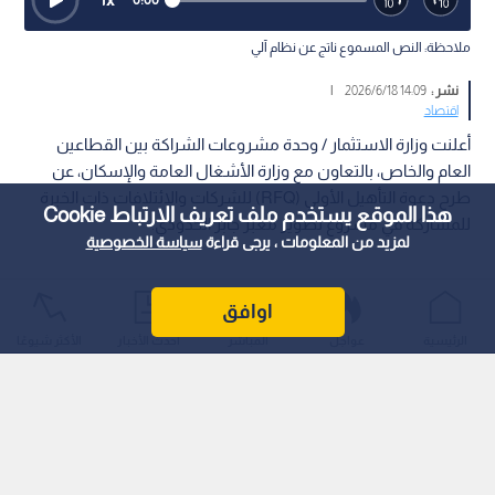
ملاحظة: النص المسموع ناتج عن نظام آلي
نشر :
14:09 2026/6/18
|
اقتصاد
أعلنت وزارة الاستثمار / وحدة مشروعات الشراكة بين القطاعين
العام والخاص، بالتعاون مع وزارة الأشغال العامة والإسكان، عن
طرح دعوة التأهيل الأولي (RFQ) للشركات والائتلافات ذات الخبرة
هذا الموقع يستخدم ملف تعريف الارتباط Cookie
للمشاركة في مشروع تطوير معبر جابر الحدودي.
لمزيد من المعلومات ، يرجى قراءة
سياسة الخصوصية
اوافق
الرئيسية
عواجل
المباشر
أحدث الأخبار
الأكثر شيوعًا