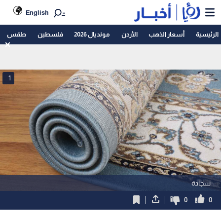
English
الرئيسية
أسعار الذهب
الأردن
مونديال 2026
فلسطين
طقس
1
سجادة
0
0