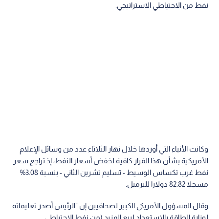
نفط من الاحتياطي الاستراتيجي.
وكانت الأنباء التي أوردها خلال نهار الثلاثاء عدد من وسائل الإعلام
الأمريكية بشأن هذا القرار كافية لخفض أسعار النفط، إذ تراجع سعر
نفط غرب تكساس الوسيط - تسليم تشرين الثاني - بنسبة 3.08%
مسجلا 82.82 دولارا للبرميل.
وقال المسؤول الأمريكي الكبير لصحافيين إن "الرئيس أصدر تعليماته
لوزارة الطاقة بالاستعداد لبيع المزيد (من نفط الاحتياطي