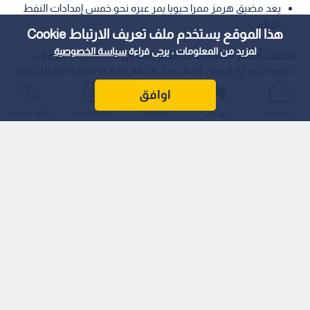
يعد مضيق هرمز ممرا حيويا يمر عبره نحو خمس إمدادات النفط
العالمي
هذا الموقع يستخدم ملف تعريف الارتباط Cookie
لمزيد من المعلومات ، يرجى قراءة
سياسة الخصوصية
هبطت أسعار العقود الآجلة لخام برنت إلى 83.60 دولارا للبرميل،
بتراجع قدره 6.52 دولار أو ما يعدل 6.23%، وفق البيانات الحية للأسعار
بالدولار الأميركي.
اوافق
الرئيسية
عواجل
المباشر
أحدث الأخبار
الأكثر شيوعًا
ويربط الممتداولون هذا الانخفاض الممباشر بتصريحات الرئيس
الأميركي دونالد ترمب الأخيرة، التي أعلن فيها تعليق الهجوم