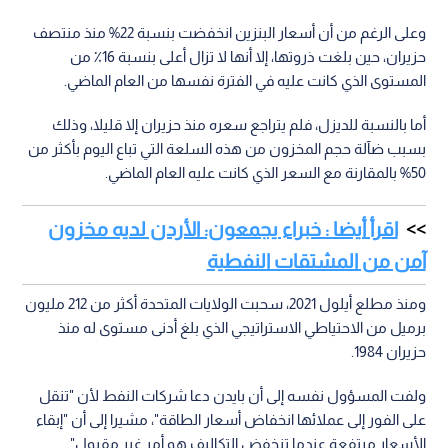
وعلى الرغم من أن أسعار البنزين انخفضت بنسبة 22% منذ منتصف
حزيران، حين بلغت ذروتها، إلا أنها لا تزال أعلى بنسبة 16٪ من
المستوى الذي كانت عليه في الفترة نفسها من العام الماضي.
أما بالنسبة للديزل، فلم يتراجع سعره منذ حزيران إلا قليلا، وذلك
بسبب ضآلة حجم المخزون من هذه السلعة التي تباع اليوم بأكثر من
50% بالمقارنة مع السعر الذي كانت عليه العام الماضي.
اقرأ أيضا : خبراء يجمعون: الأردن لديه مخزون
آمن من المشتقات النفطية
ومنذ مطلع أيلول 2021، سحبت الولايات المتحدة أكثر من 212 مليون
برميل من الاحتياطي الاستراتيجي الذي بلغ أدنى مستوى له منذ
حزيران 1984.
ولفت المسؤول نفسه إلى أن بايدن دعا شركات النفط لأن "تنقل
على الفور إلى عملائها انخفاض أسعار الطاقة"، مشيرا إلى أن "إبقاء
الأسعار مرتفعة عندما تنخفض التكاليف هو أمر غير مقبول".