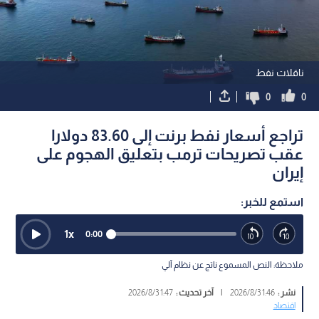
ناقلات نفط
0
0
تراجع أسعار نفط برنت إلى 83.60 دولارا
عقب تصريحات ترمب بتعليق الهجوم على
إيران
استمع للخبر:
1
x
0:00
ملاحظة: النص المسموع ناتج عن نظام آلي
نشر :
1:46 2026/8/3
|
آخر تحديث :
1:47 2026/8/3
اقتصاد