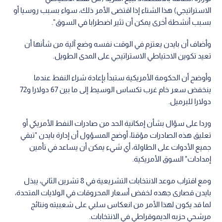
الاستراتيجي) هذا الشتاء إذا اقتضى الأمر ذلك، سواء بسبب روسيا أو
بسبب أنشطة أخرى يمكن أن تثير اضطرابا في السوق".
وأضاف أن بايدن يعتزم في الوقت نفسه وضع آلية من شأنها أن
تعيد تكوين الاحتياطي الاستراتيجي على المدى الطويل.
وأوضح أن الحكومة الأمريكية ستبدأ بإعادة شراء النفط عندما
ينخفض سعر خام غرب تكساس الوسيط إلى ما بين 67 دولارا و72
دولارا للبرميل.
وردا على سؤال بشأن إمكانية الحد من صادرات النفط الأمريكي أو
تعليق هذه الصادرات مؤقتا، أوضح المسؤول أن إدارة بايدن "تبقي
جميع الأدوات على الطاولة، أي شيء يمكن أن يساعد في تأمين
إمدادات" السوق الأمريكية.
ومع اقتراب موعد الانتخابات التشريعية في 8 تشرين الثاني، يبذل
بايدن قصارى جهده لخفض أسعار المحروقات في الولايات المتحدة،
لما قد يكون لهذا الأمر من انعكاس سلبي على شعبيته ونتائج
مرشحي حزبه الديموقراطي في الانتخابات.