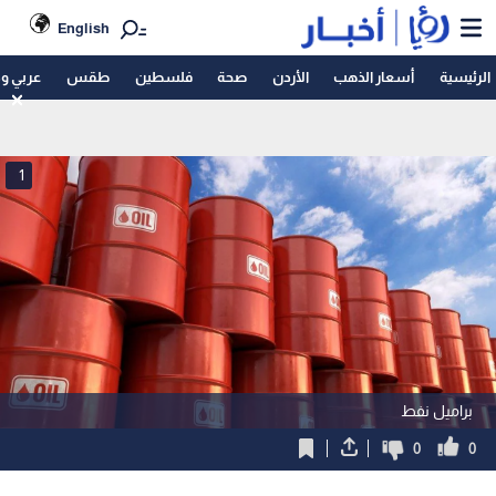
English
الرئيسية
أسعار الذهب
الأردن
صحة
فلسطين
طقس
عربي و
1
براميل نفط
0
0