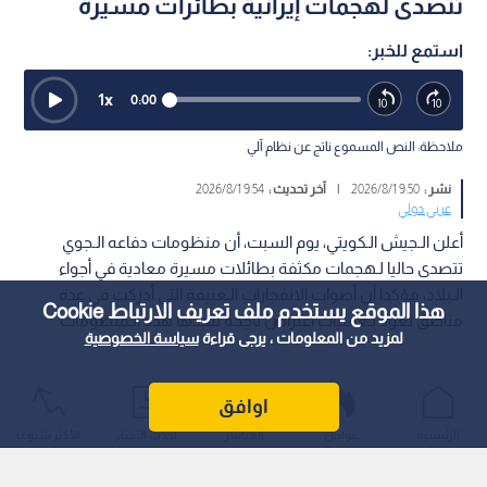
تتصدى لهجمات إيرانية بطائرات مسيرة
استمع للخبر:
1
x
0:00
ملاحظة: النص المسموع ناتج عن نظام آلي
نشر :
9:50 2026/8/1
|
آخر تحديث :
9:54 2026/8/1
عربي دولي
أعلن الـجيش الـكويتي، يوم السبت، أن منظومات دفاعه الـجوي
تتصدى حاليا لـهجمات مكثفة بطائلات مسيرة معادية في أجواء
الـبلاد، مؤكدا أن أصوات الانفجارات الـعنيفة التي أدركت في عدة
هذا الموقع يستخدم ملف تعريف الارتباط Cookie
مناطق تعود لـعمليات اعتراض ناجحة تنفذها هذه الـمنظومات.
لمزيد من المعلومات ، يرجى قراءة
سياسة الخصوصية
اوافق
الرئيسية
عواجل
المباشر
أحدث الأخبار
الأكثر شيوعًا