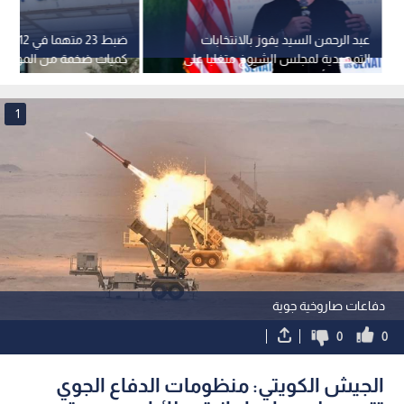
عبد الرحمن السيد يفوز بالانتخابات
ضبط 23 م
التمهيدية لمجلس الشيوخ متغلبا على
كميات ضخمة من المواد ا
مرشحة "أيباك"
الكويت
1
دفاعات صاروخية جوية
0
0
الجيش الكويتي: منظومات الدفاع الجوي