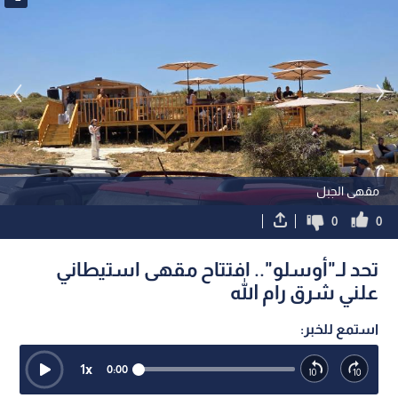
مقهى الجبل
0
0
تحد لـ"أوسلو".. افتتاح مقهى استيطاني
علني شرق رام الله
استمع للخبر:
1
x
0:00