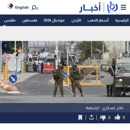
English
الرئيسية
أسعار الذهب
الأردن
مونديال 2026
فلسطين
طقس
1
عاجر عسكري - ارشيفية
0
0