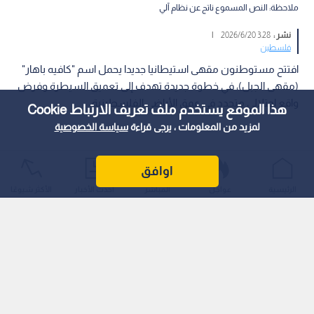
ملاحظة: النص المسموع ناتج عن نظام آلي
نشر :
3:28 2026/6/20
|
فلسطين
افتتح مستوطنون مقهى استيطانيا جديدا يحمل اسم "كافيه باهار"
(مقهى الجبل)، في خطوة جديدة تهدف إلى تعميق السيطرة وفرض
واقع احتلالي متجدد في عمق الأراضي الفلسطينية.
هذا الموقع يستخدم ملف تعريف الارتباط Cookie
لمزيد من المعلومات ، يرجى قراءة
سياسة الخصوصية
اوافق
الرئيسية
عواجل
المباشر
أحدث الأخبار
الأكثر شيوعًا