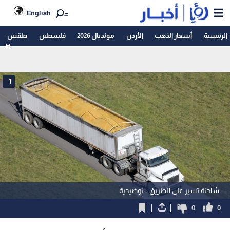
English
الرئيسية
أسعار الذهب
الأردن
مونديال 2026
فلسطين
طقس
1
شاحنة تسير على الطريق - توضيحية
0
0