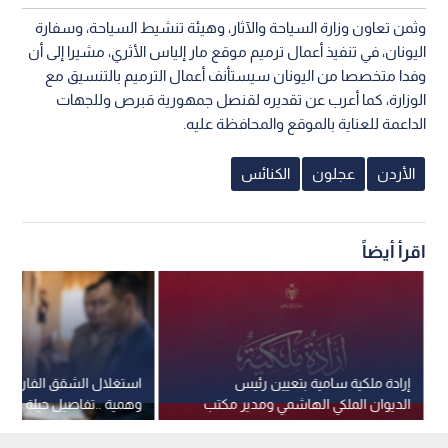
وثمن تعاون وزارة السياحة والآثار، وهيئة تنشيط السياحة، وسفارة
اليونان، في تنفيذ أعمال ترميم موقع مار إلياس الأثري، مشيرا إلى أن
وفدا متخصصا من اليونان سيستأنف أعمال الترميم بالتنسيق مع
الوزارة، كما أعرب عن تقديره لقنصل جمهورية قبرص وللجهات
الداعمة للعناية بالموقع والمحافظة عليه.
الأردن
عجلون
الكنائس
اقرأ أيضاً
إرادة ملكية سامية بتعيين رئيس
استغلال الشقق الفارغة 
الديوان الملكي الهاشمي ومدير مكتب
وهمية ..تفاصيل حيلة عقا
جلالة الملك عضوين في مجلس الأمن
في عمان
القومي