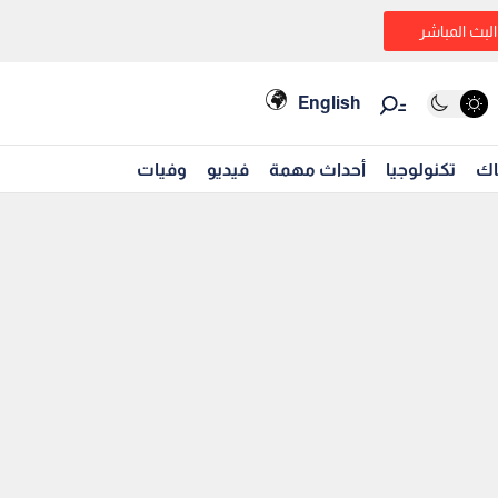
البث المباشر
English
اك
تكنولوجيا
أحداث مهمة
فيديو
وفيات