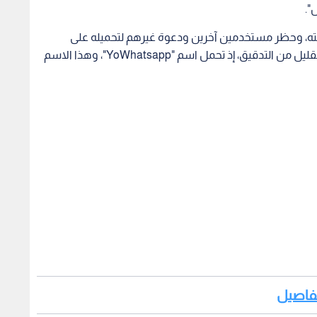
".
ته، وحظر مستخدمين آخرين ودعوة غيرهم لتحميله على
أجهزتهم، ومع ذلك، يمكن اكتشاف النسخة المزيفة بقليل من التدقيق، إذ تحمل اسم "YoWhatsapp"، وهذا الاسم
تفاصيل