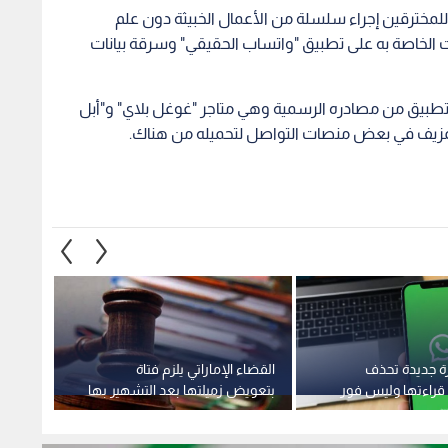
لمخترقين إجراء سلسلة من الأعمال الخبيثة دون علم
ات الخاصة به على تطبيق "واتساب الحقيقي" وسرقة بيانات
تطبيق من مصادره الرسمية وهي متاجر "غوغل بلاي" و"أبل
 المزيف في بعض منصات التواصل لتحميله من هناك.
زة جديدة تحذف
القضاء الإماراتي يلزم فتاة
لماذا
 قراءتها وليس فور
بتعويض زميلتها بعد التشهير بها
بيسكو
عبر "تيك توك" و"واتساب" في
الامتثا
أبوظبي