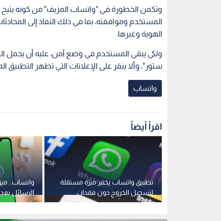
وتكمن الخطورة في "واتساب المزيف" من كونه يتيح ل
المستخدم وموافقته، بما في ذلك النفاذ إلى المحادث
الهوية وغيرها.
ولكي يبقى المستخدم في وضع آمن، عليه أن يحمل ال
ستور"، وألا ينقر على الإعلانات التي تظهر التطبيق
واتساب
اقرأ أيضاً
محكمة تلزم شابا بدفع 6 آلاف
تطبيق واتساب يختبر ميزة مستقلة
واتساب.. مي
سالة عبر
لتسجيل الخروج دون فقدان
الرسائل بعد
رات
البيانات على أندرويد
إرسالها