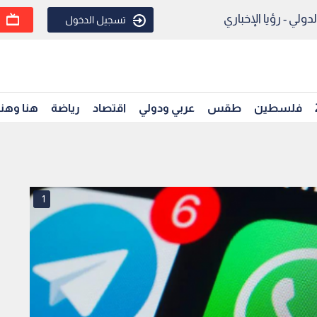
ولي - رؤيا الإخباري
تسجيل الدخول
فلسطين
طقس
عربي ودولي
اقتصاد
رياضة
هنا وهن
1