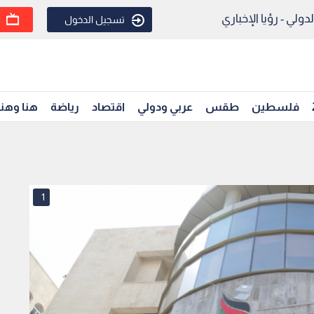
ولي - رؤيا الإخباري
تسجيل الدخول
فلسطين
طقس
عربي ودولي
اقتصاد
رياضة
هنا وهن
1