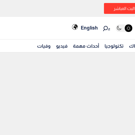
البث المباشر
English
اك
تكنولوجيا
أحداث مهمة
فيديو
وفيات