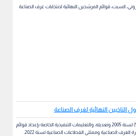
ني، السبت، قوائم المرشحين النهائية لانتخابات غرف الصناعة
ول الناخبين النهائية لغرف الصناعة
ويأتي ذلك استنادا لأحكام نظام غرف الصناعة رقم (56) لسنة 2005 وتعديله، والتعليمات التنفيذية الخاصة بإعداد قوائم
 الغرف الصناعية وممثلي القطاعات الصناعية لسنة 2022.
تروني قوائم المرشحين النهائية (عضو مجلس إدارة)، وقوائم
ان، والزرقاء وإربد، وذلك بعد انتهاء فترة الاعتراضات التي
ن لهذه الانتخابات.