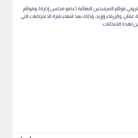
 القطاع الزراعي يحقق
الخارجية : الأردن يدين التفجير
الأشغا
مو وتوسع كبير في
الإرهابي في حافلة ركاب بمدينة
معان -
طنية
جرمانا بريف دمشق في سوريا
1