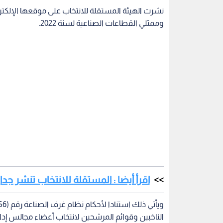
نشرت الهيئة المستقلة للانتخاب على موقعها الإلكترو
وممثلي القطاعات الصناعية لسنة 2022.
اقرأ أيضا : المستقلة للانتخاب تنشر جدا
الناخبين وقوائم المرشحين لانتخاب أعضاء مجالس إدارة
وقالت الهيئة، في بيان، أنها نشرت على موقعها الإلك
المرشحين النهائية (ممثل قطاع صناعي) لغرفة صناعة عم
حددتها الهيئة للاعتراض على القوائم الأولية للمرشحي