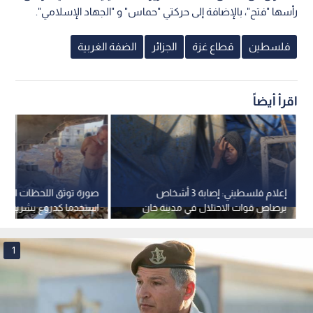
رأسها "فتح"، بالإضافة إلى حركتي "حماس" و "الجهاد الإسلامي".
فلسطين
قطاع غزة
الجزائر
الضفة الغربية
اقرأ أيضاً
إعلام فلسطيني: إصابة 3 أشخاص
صورة توثق اللحظات الأخي
برصاص قوات الاحتلال في مدينة خان
استخدما كدروع بشرية قب
يونس جنوب قطاع غزة
بغزة
1