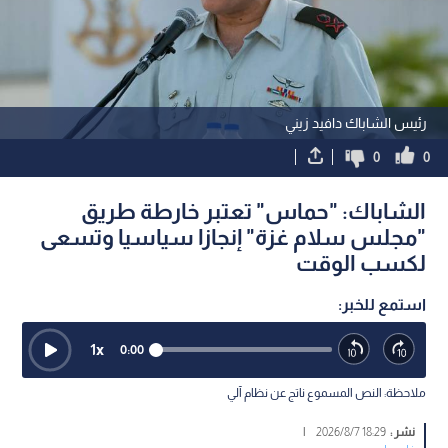
رئيس الشاباك دافيد زيني
0
0
الشاباك: "حماس" تعتبر خارطة طريق
"مجلس سلام غزة" إنجازا سياسيا وتسعى
لكسب الوقت
استمع للخبر:
1
x
0:00
ملاحظة: النص المسموع ناتج عن نظام آلي
نشر :
18:29 2026/8/7
|