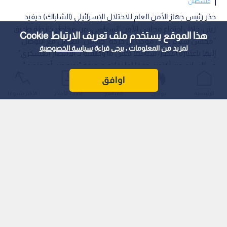
فلسطين
حذر رئيس جهاز الأمن العام للاحتلال الإسرائيلي (الشاباك) ديفيد
زيني، خلال اجتماع مجلس الأمن السياسي، من مخاطر خارطة طريق
هذا الموقع يستخدم ملف تعريف الارتباط Cookie
"مجلس سلام غزة"، مؤكدا أن حركة "حماس" تتعامل مع التوصل
لمزيد من المعلومات ، يرجى قراءة
سياسة الخصوصية
إليها باعتباره انتصارا سياسيا يكمل ما وصفته بـ"الانتصار العسكري"
في السابع من أكتوبر، وفقا لما نقلته صحيفة "يديعوت أحرونوت".
اوافق
الرئيسية
عواجل
المباشر
أحدث الأخبار
الأكثر شيوعًا