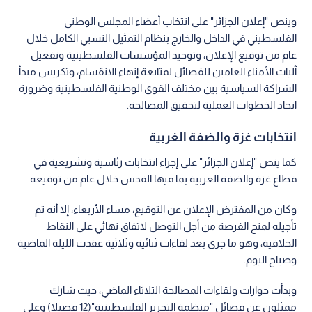
وينص "إعلان الجزائر" على انتخاب أعضاء المجلس الوطني
الفلسطيني في الداخل والخارج بنظام التمثيل النسبي الكامل خلال
عام من توقيع الإعلان، وتوحيد المؤسسات الفلسطينية وتفعيل
آليات الأمناء العامين للفصائل لمتابعة إنهاء الانقسام، وتكريس مبدأ
الشراكة السياسية بين مختلف القوى الوطنية الفلسطينية وضرورة
اتخاذ الخطوات العملية لتحقيق المصالحة.
انتخابات غزة والضفة الغربية
كما ينص "إعلان الجزائر" على إجراء انتخابات رئاسية وتشريعية في
قطاع غزة والضفة الغربية بما فيها القدس خلال عام من توقيعه.
وكان من المفترض الإعلان عن التوقيع، مساء الأربعاء، إلا أنه تم
تأجيله لمنح الفرصة من أجل التوصل لاتفاق نهائي على النقاط
الخلافية، وهو ما جرى بعد لقاءات ثنائية وثلاثية عقدت الليلة الماضية
وصباح اليوم.
وبدأت حوارات ولقاءات المصالحة الثلاثاء الماضي، حيث شارك
ممثلون عن فصائل "منظمة التحرير الفلسطينية"(12 فصيلا) وعلى