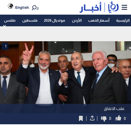
English
الرئيسية
أسعار الذهب
الأردن
مونديال 2026
فلسطين
طقس
1
عقب الاتفاق
0
0