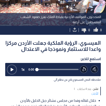
المتحدثون: المواقف الأردنية بقيادة الملك تعزز صمود الشعب
الفلسطيني على أرضه
0
0
العيسوي: الرؤية الملكية جعلت الأردن مركزا
واعدا للاستثمار ونموذجا في الاعتدال
استمع للخبر:
1
x
0:00
ملاحظة: النص المسموع ناتج عن نظام آلي
نشر :
منذ 4 ساعات
|
الأردن
خلال لقائه وفدا من مجلس عشائر جبل الخليل بالأردن