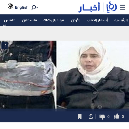
English
الرئيسية
أسعار الذهب
الأردن
مونديال 2026
فلسطين
طقس
1
0
0