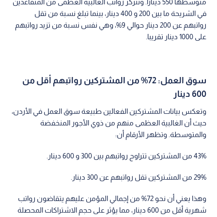
غلبة التقاعد المبكر.. ومتوسط المعاش 497 دينارا
وتكشف الأرقام أن أكثر من نصف المتقاعدين (50%) هم من
متقاعدي التقاعد المبكر والمهن الخطرة، وهو ما يشكل ضغطا
إضافيا على المركز المالي للمؤسسة.
وبلغ متوسط الأجر التقاعدي الشهري لجميع المتقاعدين 497 دينارا
بنهاية العام الماضي، مع استمرار تفوق رواتب التقاعد المبكر التي بلغ
متوسطها 550 دينارا. وتتركز رواتب الغالبية العظمى من المتقاعدين
في الشريحة ما بين 200 و 400 دينار، بينما تبلغ نسبة من تقل
رواتبهم عن 200 دينار حوالي 9%، وهي نفس نسبة من تزيد رواتبهم
على 1000 دينار تقريبا.