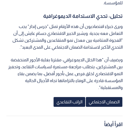
سوق العمل: 72% من المشتركين رواتبهم أقل من
600 دينار
وتعكس بيانات المشتركين الفعالين طبيعة سوق العمل في الأردن،
حيث أن الغالبية العظمى منهم من ذوي الأجور المنخفضة
والمتوسطة. وتظهر الأرقام أن:
43% من المشتركين تتراوح رواتبهم بين 300 و 600 دينار.
29% من المشتركين تقل رواتبهم عن 300 دينار.
وهذا يعني أن نحو 72% من إجمالي المؤمن عليهم يتقاضون رواتب
شهرية أقل من 600 دينار، مما يؤثر على حجم الاشتراكات المحصلة
للمؤسسة.
تحليل: تحدي الاستدامة الديموغرافية
ويرى خبراء اقتصاديون أن هذه الأرقام تمثل "جرس إنذار" يجب
التعامل معه بجدية. ويشير الخبير الاقتصادي حسام عايش إلى أن