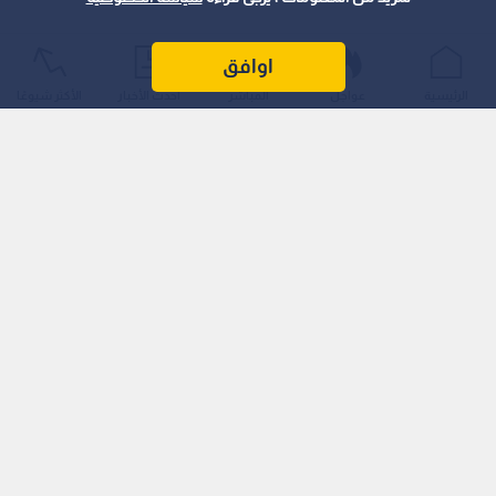
نشر :
22:00 2025/8/31
|
آخر تحديث :
22:00 2025/8/31
اقتصاد
الزعبي: الضمان يكشف تحايلا باستمرار صرف راتب تقاعدي بعد
اوافق
وفاة صاحبته لخمس سنوات
الرئيسية
عواجل
المباشر
أحدث الأخبار
الأكثر شيوعًا
كشف الخبير الاقتصادي بسام الزعبي، عن محاولات تحايل على أموال
الضمان الاجتماعي، وذلك في سياق مناقشة التعديلات الجديدة على
قانون الضمان وأسبابها، إضافة إلى مسألة مراجعة من تجاوزوا سن
الثمانين من متقاعدي الضمان الاجتماعي.