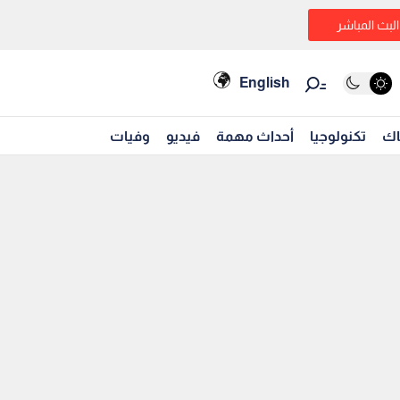
البث المباشر
English
اك
تكنولوجيا
أحداث مهمة
فيديو
وفيات