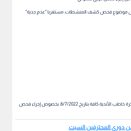
 حول موضوع فحص كشف المنشطات، مستغربا "عدم جدية"
وبحسب أمين سر النادي، عوض الأسمر، فإن اتحاد الكرة خاطب الأندية كافة بتاريخ 6/7/2022، بخصوص إجراء فحص