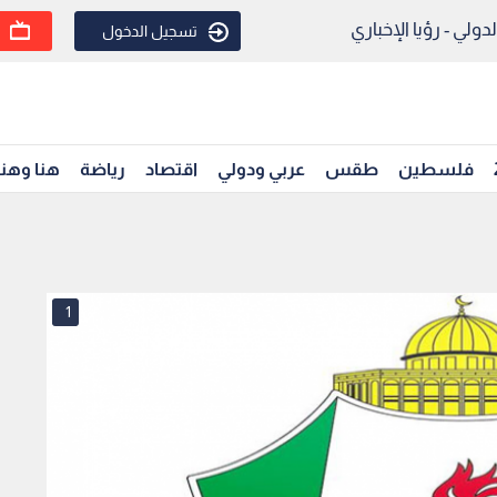
ولي - رؤيا الإخباري
تسجيل الدخول
فلسطين
طقس
عربي ودولي
اقتصاد
رياضة
هنا وهن
1