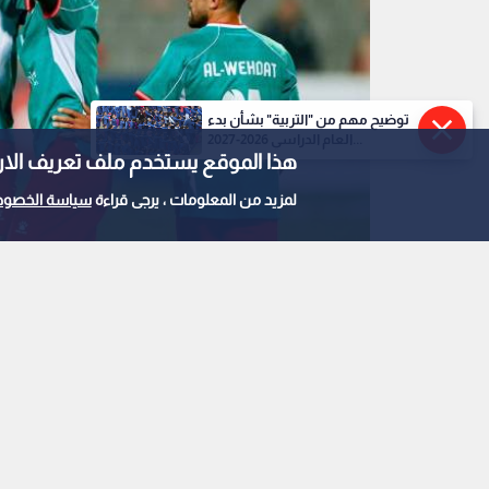
توضيح مهم من "التربية" بشأن بدء
العام الدراسي 2026-2027...
هذا الموقع يستخدم ملف تعريف الارتباط e
لمزيد من المعلومات ، يرجى قراءة
سياسة الخصوص
لاعبو الوحدات يحتفلون بهدف سابق
0
0
بمواجهتين من العيار ا
نهائي كأس الأردن