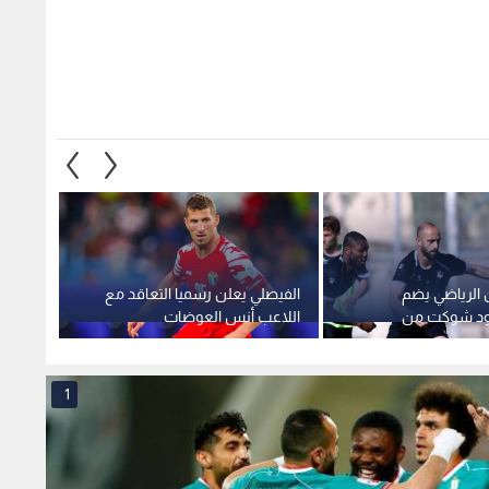
 الرياضي يضم
الفيصلي يعلن رسميا التعاقد مع
بالفيدي
ود شوكت من
اللاعب أنس العوضات
جمهور
"يتحكم
إربد ا
1