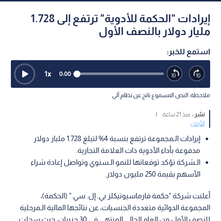
إيرادات "الحكمة للأدوية" ترتفع إلى 1.728
مليار دولار بالنصف الأول
استمع للخبر:
1
x
0:00
ملاحظة: النص المسموع ناتج عن نظام آلي
نشر :
منذ 21 ساعة
|
الأردن
إيرادات الـمجموعة ترتفع بنسبة 4% لتبلغ 1.728 مليار دولار
مدفوعة بأداء الأدوية ذات العلامة التجارية.
الـشركة تؤكد توقعاتها للنمو الـسنوي وتواصل إعادة شراء
الأسهم بقيمة 250 مليون دولار.
أعلنت شركة "حكمة فارماسيوتيكلز بي. إل. سي." (الحكمة)،
المجموعة الدوائية متعددة الجنسيات، عن نتائجها المالية الـمرحلية
للنصف الأول من العام الحالي المنتهي في 30 حزيران، حيث سجلت