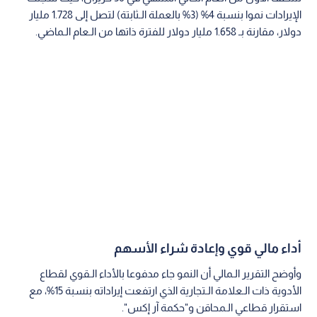
الإيرادات نموا بنسبة 4% (3% بالعملة الـثابتة) لتصل إلى 1.728 مليار
دولار، مقارنة بـ 1.658 مليار دولار للفترة ذاتها من الـعام الـماضي.
أداء مالي قوي وإعادة شراء الأسهم
وأوضح التقرير الـمالي أن النمو جاء مدفوعا بالأداء الـقوي لقطاع
الأدوية ذات الـعلامة الـتجارية الذي ارتفعت إيراداته بنسبة 15%، مع
استقرار قطاعي الـمحاقن و"حكمة آر إكس".