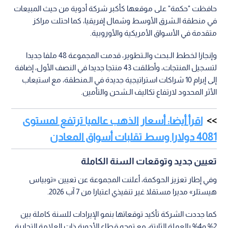
حافظت "حكمة" على موقعها كأكبر شركة أدوية من حيث المبيعات
في منطقة الـشرق الأوسط وشمال إفريقيا، كما احتلت مراكز
متقدمة في الأسواق الأمريكية والأوروبية.
وإنجازا لخطط الـبحث والـتطوير، قدمت المجموعة 48 ملفا جديدا
لتسجيل المنتجات، وأطلقت 43 منتجا جديدا في النصف الأول، إضافة
إلى إبرام 10 شراكات استراتيجية جديدة في الـمنطقة، مع استيعاب
الأثر المحدود لارتفاع تكاليف الـشحن والتأمين.
اقرأ أيضا: أسعار الذهب عالميا ترتفع لمستوى
4081 دولارا وسط تقلبات أسواق المعادن
تعيين جديد وتوقعات السنة الكاملة
وفي إطار تعزيز الحوكمة، أعلنت المجموعة عن تعيين «توبياس
هيستلر» مديرا مستقلا غير تنفيذي اعتبارا من 7 آب 2026.
كما جددت الشركة تأكيد توقعاتها بنمو الإيرادات للسنة كاملة بين
2% و4% بالعملة الثابتة، مع توجه قطاع الأدوية ذات العلامة التجارية