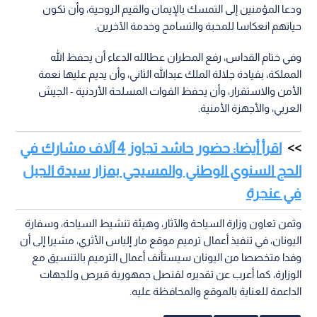
ودعا المؤمنين إلى التمسك بالإيمان والقيم الروحية، وأن تكون
حياتهم انعكاسا للمحبة والتسامح وخدمة الآخرين.
وفي ختام القداس، رفع المطران عطالله الدعاء أن يحفظ الله
المملكة، بقيادة جلالة الملك عبدالله الثاني، وأن يديم عليها نعمة
الأمن والاستقرار، وأن يحفظ القوات المسلحة الأردنية - الجيش
العربي، والأجهزة الأمنية.
اقرأ أيضا: حضور حاشد تجاوز 4 آلاف مشارك في
الحج السنوي الوطني والمسيحي بمزار سيدة الجبل
في عنجرة
وثمن تعاون وزارة السياحة والآثار، وهيئة تنشيط السياحة، وسفارة
اليونان، في تنفيذ أعمال ترميم موقع مار إلياس الأثري، مشيرا إلى أن
وفدا متخصصا من اليونان سيستأنف أعمال الترميم بالتنسيق مع
الوزارة، كما أعرب عن تقديره لقنصل جمهورية قبرص وللجهات
الداعمة للعناية بالموقع والمحافظة عليه.