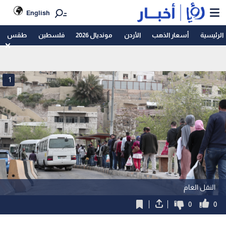
English
الرئيسية
أسعار الذهب
الأردن
مونديال 2026
فلسطين
طقس
1
النقل العام
0
0