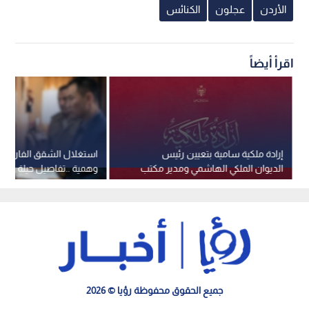
الأردن
عجلون
الكنائس
اقرأ أيضاً
إرادة ملكية سامية بتعيين رئيس
استغلال الشقق الفارغة 
الديوان الملكي الهاشمي ومدير مكتب
وهمية ..تفاصيل حيلة عقا
جلالة الملك عضوين في مجلس الأمن
في عمان
القومي
جميع الحقوق محفوظة رؤيا © 2026