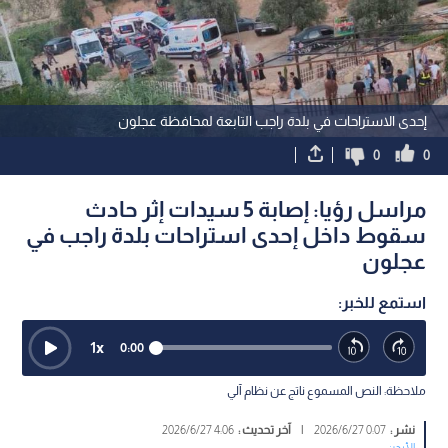
إحدى الاستراحات في بلدة راجب التابعة لمحافظة عجلون
0
0
مراسل رؤيا: إصابة 5 سيدات إثر حادث
سقوط داخل إحدى استراحات بلدة راجب في
عجلون
استمع للخبر:
1
x
0:00
ملاحظة: النص المسموع ناتج عن نظام آلي
نشر :
0:07 2026/6/27
|
آخر تحديث :
4:06 2026/6/27
الأردن