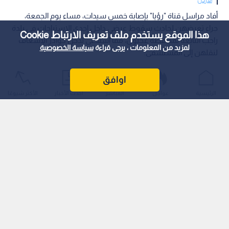
أفاد مراسل قناة "رؤيا" بإصابة خمس سيدات، مساء يوم الجمعة،
جراء تعرضهن لحادث سقوط عرضي داخل إحدى الاستراحات في بلدة
هذا الموقع يستخدم ملف تعريف الارتباط Cookie
راجب التابعة لمحافظة عجلون، مما استدعى تدخل كوادر الإسعاف
لمزيد من المعلومات ، يرجى قراءة
سياسة الخصوصية
لنقلهن إلى المستشفى.
اوافق
الرئيسية
عواجل
المباشر
أحدث الأخبار
الأكثر شيوعًا