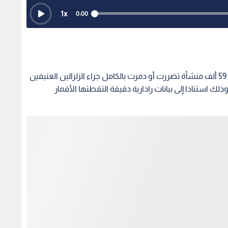
1
x
0:00
قدر باحثون في وكالة الفضاء الأميركية "ناسا" أن نحو_ 59 ألف منشأة تضررت أو دمرت بالكامل جراء الزلزالين العنيفين
 استنادا إلى بيانات رادارية دقيقة التقطتها الأقمار