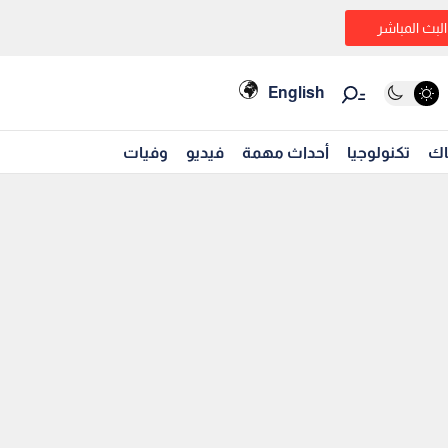
البث المباشر
English
اك
تكنولوجيا
أحداث مهمة
فيديو
وفيات