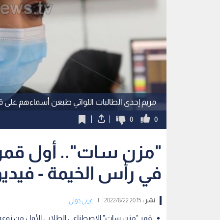
مريم إحدى الطالبات اللواتي طبعن أسماءهم على 
0
0
"مزن سات".. أول قمر 
في رأس الخيمة - فيديو
نشر :
20:15 2022/8/22
|
عربي دولي
قمر "مزن سات" الاصطناعي الطلابي الأول من نوعه 