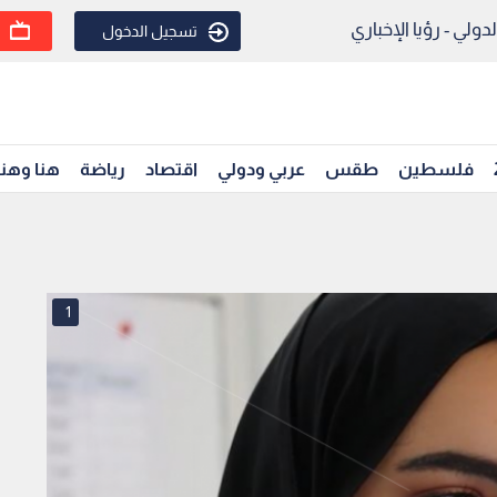
ولي - رؤيا الإخباري
تسجيل الدخول
فلسطين
طقس
عربي ودولي
اقتصاد
رياضة
هنا وهن
1