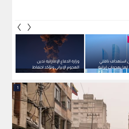
ن استهداف ناقلتي
وزارة الدفاع الإماراتية تدين
الإمار
لها بهجمات إيرانية
الهجوم الإيراني وتؤكد احتفاظ
طارئة 
مقتل شخص وإصابة
الدولة بحقها الكامل في الرد
بقيمة 30 مليون دولا
والتصدي للتهديدات
1