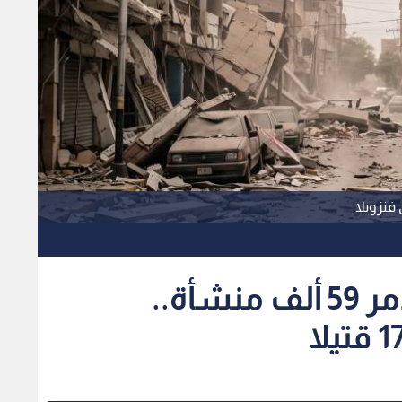
فنزويلا
"ناسا": زلزال فنزويلا دمر 59 ألف منشأة..