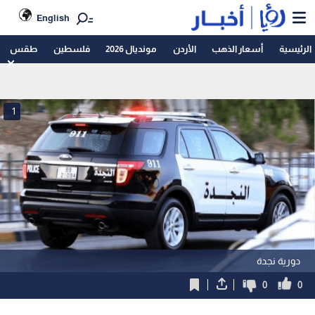
English
الرئيسية
أسعار الذهب
الأردن
مونديال 2026
فلسطين
طقس
1
دورية نجدة
0
0