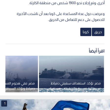
أخرى، وتم إجلاء نحو 1900 شخص من منطقة الكارثة.
وعرضت دول عدة المساعدة على كوبا بعد أن ناشدت الأخيرة
للحصول على دعم للتعامل من الحريق.
حريق
كوبا
اقرأ أيضاً
مصر تؤكد: استهداف سفينتي دمياط
مصر تنفي هجوم المسيرات 
تم بطائرة مسيرة والتحقيقات مستمرة
دمياط وتؤكد السيطرة عل
سفن الغاز
1