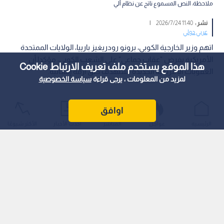
ملاحظة: النص المسموع ناتج عن نظام آلي
نشر :
11:40 2026/7/24
|
عربي دولي
اتهم وزير الخارجية الكوبي، برونو رودريغيز بارييا، الولايات الممتحدة
الأمريكية بفرض "عقاب جماعي" على الشعب الكوبي، مؤكدا أن
هذا الموقع يستخدم ملف تعريف الارتباط Cookie
العقوبات الأمريكية الجديدة تستهدف خلق أزمة إنسانية.
لمزيد من المعلومات ، يرجى قراءة
سياسة الخصوصية
اوافق
الرئيسية
عواجل
المباشر
أحدث الأخبار
الأكثر شيوعًا