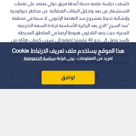
كشفت دراسة علمية حديثة أعدها فريق دولي يعتمد على تقنيات
الاستشعار عن بعد وتحليل البيانات الفضائية، عن مخاطر جيولوجية
وإنشائية تحيط بمشروع سد النهضة الإثيوبي، لا سيما في منطقة
"سد السرج" الذي يعد الركيزة الأساسية لزيادة السعة التخزينية
للبحيرة؛ حيث رصد الباحثون هبوطا أرضيا في المناطق المحيطة
بالسد وصل إلى نحو 40 مليمترا، إضافة إلى تسرب كميات هائلة من
المياه نحو الطبقات الصخرية الجوفية قدرت بأكثر من 41 مليار متر
هذا الموقع يستخدم ملف تعريف الارتباط Cookie
مكعب خلال مراحل الملء، مما يشير إلى وجود تشققات ومسارات
لمزيد من المعلومات ، يرجى قراءة
سياسة الخصوصية
غير مرئية في البنية الجيولوجية للموقع.
اوافق
الرئيسية
عواجل
المباشر
أحدث الأخبار
الأكثر شيوعًا