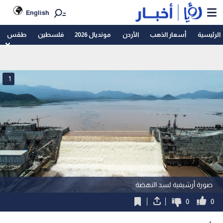
English
الرئيسية
أسعار الذهب
الأردن
مونديال 2026
فلسطين
طقس
1
صورة أرشيفية لسد النهضة
0
0