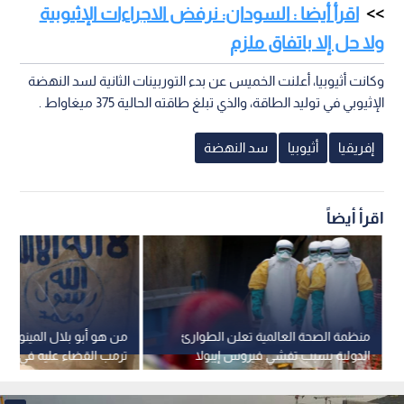
اقرأ أيضا : السودان: نرفض الاجراءات الإثيوبية
ولا حل إلا باتفاق ملزم
وكانت أثيوبيا، أعلنت الخميس عن بدء التوربينات الثانية لسد النهضة
الإثيوبي في توليد الطاقة، والذي تبلغ طاقته الحالية 375 ميغاواط .
إفريقيا
أثيوبيا
سد النهضة
اقرأ أيضاً
منظمة الصحة العالمية تعلن الطوارئ
من هو أبو بلال المينوكي ا
الدولية بسبب تفشي فيروس إيبولا
ترمب القضاء عليه في إفري
في إفريقيا