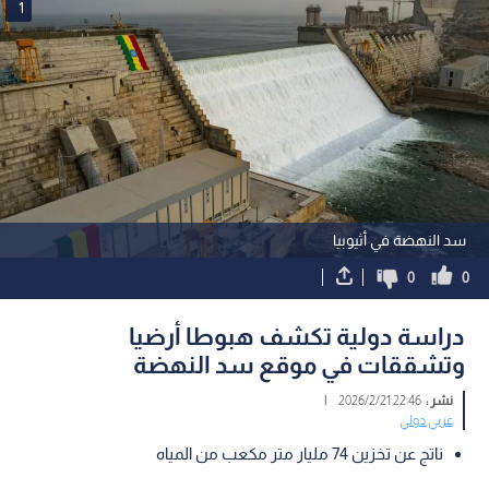
1
سد النهضة في أثيوبيا
0
0
دراسة دولية تكشف هبوطا أرضيا
وتشققات في موقع سد النهضة
نشر :
22:46 2026/2/21
|
عربي دولي
ناتج عن تخزين 74 مليار متر مكعب من المياه