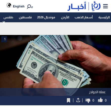
English
الرئيسية
أسعار الذهب
الأردن
مونديال 2026
فلسطين
طقس
1
عملة الدولار
0
0