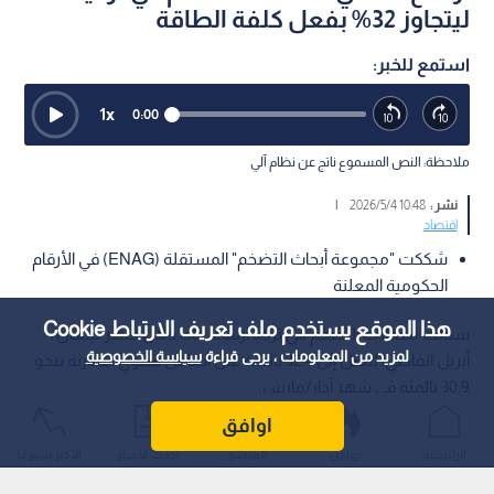
ليتجاوز 32% بفعل كلفة الطاقة
استمع للخبر:
1
x
0:00
ملاحظة: النص المسموع ناتج عن نظام آلي
نشر :
10:48 2026/5/4
|
اقتصاد
شككت "مجموعة أبحاث التضخم" المستقلة (ENAG) في الأرقام
الحكومية المعلنة
هذا الموقع يستخدم ملف تعريف الارتباط Cookie
سجلت معدلات التضخم في تركيا ارتفاعا حادا خلال شهر نيسان/
لمزيد من المعلومات ، يرجى قراءة
سياسة الخصوصية
أبريل الماضي، لتصل إلى 32.4 بالمئة على أساس سنوي، مقارنة بنحو
30.9 بالمئة في شهر آذار/مارس.
اوافق
الرئيسية
عواجل
المباشر
أحدث الأخبار
الأكثر شيوعًا