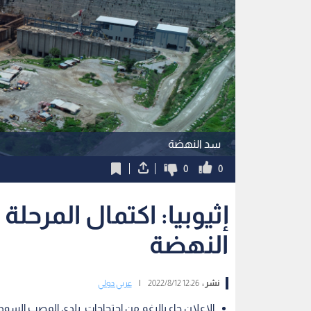
سد النهضة
0
0
إثيوبيا: اكتمال المرحل
النهضة
نشر :
12:26 2022/8/12
|
عربي دولي
الإعلان جاء بالرغم من احتجاجات بلدي المصب السو