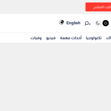
البث المباشر
English
اك
تكنولوجيا
أحداث مهمة
فيديو
وفيات