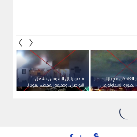
ر الغامض مع زلزال
فيديو زلزال السويس يشعل
وزيرة 
الصورة المتداولة من
التواصل.. وحقيقة المقطع تعود لـ
ترفع ح
2018
عقب ال
1