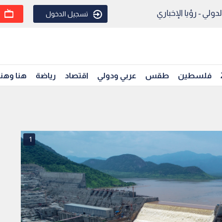
ولي - رؤيا الإخباري
تسجيل الدخول
فلسطين
طقس
عربي ودولي
اقتصاد
رياضة
هنا وهن
1