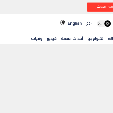
البث المباشر
English
اك
تكنولوجيا
أحداث مهمة
فيديو
وفيات