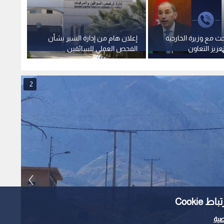
ث مع وزيرة الخارجية
إعلان هام من إدارة السير بشأن
مدير ا
عزيز التعاون
الفحص العملي للسائقين
تعزيز 
ليمية
المؤس
2
Cooki
ية