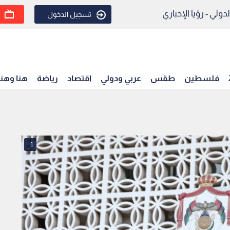
ولي - رؤيا الإخباري
تسجيل الدخول
فلسطين
طقس
عربي ودولي
اقتصاد
رياضة
هنا وهن
1