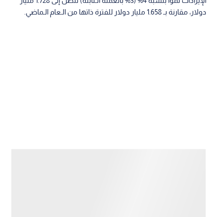
الإيرادات نموا بنسبة 4% (3% بالعملة الـثابتة) لتصل إلى 1.728 مليار
دولار، مقارنة بـ 1.658 مليار دولار للفترة ذاتها من الـعام الـماضي.
أداء مالي قوي وإعادة شراء الأسهم
وأوضح التقرير الـمالي أن النمو جاء مدفوعا بالأداء الـقوي لقطاع
الأدوية ذات الـعلامة الـتجارية الذي ارتفعت إيراداته بنسبة 15%، مع
استقرار قطاعي الـمحاقن و"حكمة آر إكس".