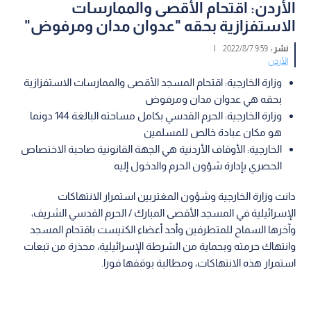
الأردن: اقتحام الأقصى والممارسات
الاستفزازية بحقه "عدوان مدان ومرفوض"
نشر :
9:59 2022/8/7
|
الأردن
وزارة الخارجية: اقتحام المسجد الأقصى والممارسات الاستفزازية
بحقه هي عدوان مدان ومرفوض
وزارة الخارجية: الحرم القدسي بكامل مساحته البالغة 144 دونما
هو مكان عبادة خالص للمسلمين
الخارجية: الأوقاف الأردنية هي الجهة القانونية صاحبة الاختصاص
الحصري بإدارة شؤون الحرم والدخول إليه
دانت وزارة الخارجية وشؤون المغتربين استمرار الانتهاكات
الإسرائيلية في المسجد الأقصى المبارك / الحرم القدسي الشريف،
وآخرها السماح للمتطرفين وأحد أعضاء الكنيست باقتحام المسجد
وانتهاك حرمته وبحماية من الشرطة الإسرائيلية، محذرة من تبعات
استمرار هذه الانتهاكات، ومطالبة بوقفها فورا.