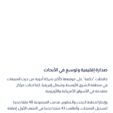
في منطقة الـشرق الأوسط وشمال إفريقيا، كما احتلت مراكز
متقدمة في الأسواق الأمريكية والأوروبية.
وإنجازا لخطط الـبحث والـتطوير، قدمت المجموعة 48 ملفا جديدا
لتسجيل المنتجات، وأطلقت 43 منتجا جديدا في النصف الأول، إضافة
إلى إبرام 10 شراكات استراتيجية جديدة في الـمنطقة، مع استيعاب
الأثر المحدود لارتفاع تكاليف الـشحن والتأمين.
اقرأ أيضا: أسعار الذهب عالميا ترتفع لمستوى
4081 دولارا وسط تقلبات أسواق المعادن
تعيين جديد وتوقعات السنة الكاملة
وفي إطار تعزيز الحوكمة، أعلنت المجموعة عن تعيين «توبياس
هيستلر» مديرا مستقلا غير تنفيذي اعتبارا من 7 آب 2026.
كما جددت الشركة تأكيد توقعاتها بنمو الإيرادات للسنة كاملة بين
2% و4% بالعملة الثابتة، مع توجه قطاع الأدوية ذات العلامة التجارية