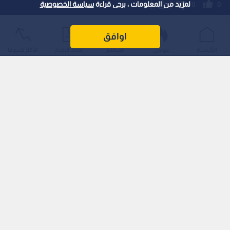
الترانزيت، ورفع كفاءة المناولة والتخليص الجمركي، بما يعزز مكانة
لمزيد من المعلومات ، يرجى قراءة
سياسة الخصوصية
العقبة مركزا إقليميا للتجارة والخدمات اللوجستية.
اوافق
الرئيسية
عواجل
المباشر
أحدث الأخبار
الأكثر شيوعًا