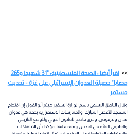
اقرأ أيضا : الصحة الفلسطينية: "31 شهيدا و265
مصابا" حصيلة العدوان الإسرائيلي على غزة - تحديث
مستمر
وقال الناطق الرسمي باسم الوزارة السفير هيثم أبو الفول إن اقتحام
المسجد الأقصى المبارك، والممارسات الاستفزازية بحقه هي عدوان
مدان ومرفوض، وخرق فاضح للقانون الدولي وللوضع التاريخي
والقانوني القائم في القدس ومقدساتها، مؤكدا بأن الانتهاكات
والاعتداءات المتواصلة على المقدسات تمثل اتجاها خطيرا، وتصرفا