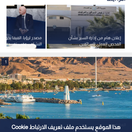
العقبة
0
0
سلطة العقبة تقر حزمة إجراءات تنفيذية
لتطوير الموانئ وسلاسل التوريد تنفيذا
للتوجيهات الملكية
نشر :
منذ 9 ساعات
|
آخر تحديث :
منذ 9 ساعات
الأردن
في استجابة مباشرة للتوجيهات الملكية الرامية إلى تعزيز الأمن
الغذائي ورفع جاهزية المنظومة الوطنية، أقرت سلطة منطقة
العقبة الاقتصادية الخاصة حزمة من الإجراءات التنفيذية لتطوير
منظومة النقل واللوجستيات وسلاسل التوريد في العقبة، شملت
توسيع ساحات التخزين، وتقديم تسهيلات جديدة للمصدرين وحركة
هذا الموقع يستخدم ملف تعريف الارتباط Cookie