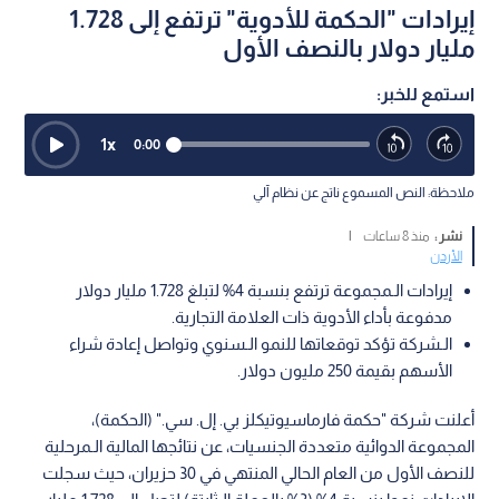
إيرادات "الحكمة للأدوية" ترتفع إلى 1.728
مليار دولار بالنصف الأول
استمع للخبر:
1
x
0:00
ملاحظة: النص المسموع ناتج عن نظام آلي
نشر :
منذ 8 ساعات
|
الأردن
إيرادات الـمجموعة ترتفع بنسبة 4% لتبلغ 1.728 مليار دولار
مدفوعة بأداء الأدوية ذات العلامة التجارية.
الـشركة تؤكد توقعاتها للنمو الـسنوي وتواصل إعادة شراء
الأسهم بقيمة 250 مليون دولار.
أعلنت شركة "حكمة فارماسيوتيكلز بي. إل. سي." (الحكمة)،
المجموعة الدوائية متعددة الجنسيات، عن نتائجها المالية الـمرحلية
للنصف الأول من العام الحالي المنتهي في 30 حزيران، حيث سجلت