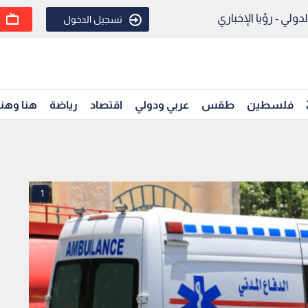
ولي - رؤيا الإخباري
تسجيل الدخول
فلسطين
طقس
عربي ودولي
اقتصاد
رياضة
هنا وهن
1