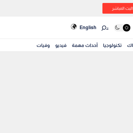
البث المباشر
English
اك
تكنولوجيا
أحداث مهمة
فيديو
وفيات