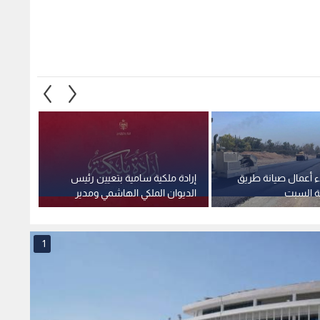
ء أعمال صيانة طريق
إرادة ملكية سامية بتعيين رئيس
استغلا
ية السبت
الديوان الملكي الهاشمي ومدير
وهمية 
مكتب جلالة الملك عضوين في
صادمة
مجلس الأمن القومي
1