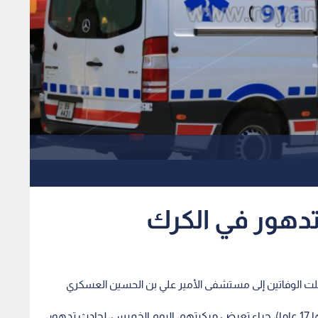
تدهور في الكرك
خلت الوفاتين إلى مستشفى الأمير علي بن الحسين العسكري
توفي خمسيني ووالدته الثمانينية وأصيبت فتاة (عمرها 17 عاما)، جراء تعرض مركبتهم، اليوم الخميس، لحادث تدهور،