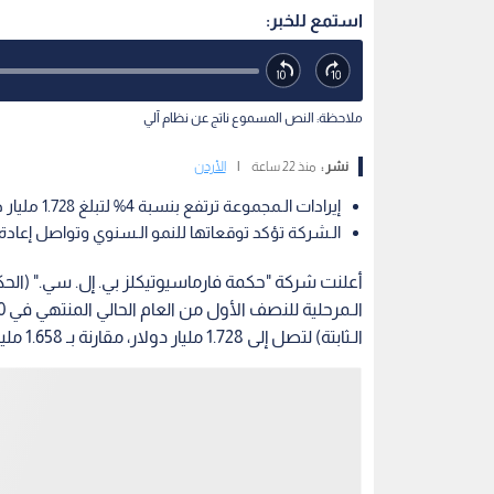
استمع للخبر:
ملاحظة: النص المسموع ناتج عن نظام آلي
نشر :
منذ 22 ساعة
|
الأردن
إيرادات الـمجموعة ترتفع بنسبة 4% لتبلغ 1.728 مليار دولار مدفوعة بأداء الأدوية ذات العلامة التجارية.
الـشركة تؤكد توقعاتها للنمو الـسنوي وتواصل إعادة شراء الأسه
أعلنت شركة "حكمة فارماسيوتيكلز بي. إل. سي." (الحكم
الـثابتة) لتصل إلى 1.728 مليار دولار، مقارنة بـ 1.658 مليار دولار للفترة ذاتها من الـعام الـماضي.