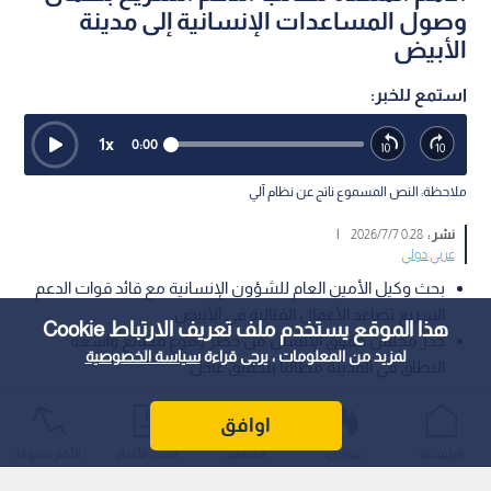
وصول المساعدات الإنسانية إلى مدينة
الأبيض
استمع للخبر:
1
x
0:00
ملاحظة: النص المسموع ناتج عن نظام آلي
نشر :
0:28 2026/7/7
|
عربي دولي
بحث وكيل الأمين العام للشؤون الإنسانية مع قائد قوات الدعم
السريع تصاعد الأعمال القتالية في الأبيض.
هذا الموقع يستخدم ملف تعريف الارتباط Cookie
حذر مجلس حقوق الإنسان من خطر وقوع فظائع واسعة
لمزيد من المعلومات ، يرجى قراءة
سياسة الخصوصية
النطاق في المدينة مطالبا بتحقيق عاجل.
أجرى وكيل الأمين العام للأمم المتحدة للشؤون الإنسانية، توم
اوافق
فليتشر، اتصالا يوم الاثنين بقائد قوات الدعم السريع في السودان
الرئيسية
عواجل
المباشر
أحدث الأخبار
الأكثر شيوعًا
محمد حمدان دقلو "حميدتي"، لمناقشة التصاعد الخطير للأعمال