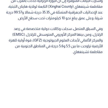
وأشارت البيانات المتوفرة إلى أن البؤرة الزلزالية حددت بالقرب من
مقاطعة شينغهاي (Xinghai County) التابعة لولاية هاينان التبتية،
عند الإحداثيات الجغرافية المتمثلة في 35.35 درجة شمالا و99.57 درجة
شرقا، وعلى عمق يبلغ نحو 10 كيلومترات تحت سطح الأرض.
وفي السياق المتصل، سجلت وكالات دولية متخصصة في رصد
الزلازل، ومن بينها المركز الأوروبي المتوسطي للزلازل (EMSC)
والمركز الألماني لأبحاث العلوم الجيولوجية (GFZ)، قوة أولية للهزة
الأرضية تراوحت ما بين 5.5 و5.6 درجة في المناطق الجنوبية من
مقاطعة تشينغهاي.