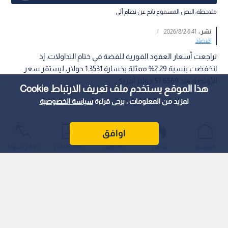
ملاحظة: النص المسموع ناتج عن نظام آلي
نشر :
6:41 2026/8/2
|
اقتصاد
تراجعت أسعار العقود الفورية للفضة في ختام التداولات، إذ
انخفضت بنسبة 2.29% ممثلة بخسارة 1.3531 دولار، ليستقر سعر
الأونصة عند 57.6569 دولار أمريكي.
هذا الموقع يستخدم ملف تعريف الارتباط Cookie
لمزيد من المعلومات ، يرجى قراءة
سياسة الخصوصية
اوافق
الرئيسية
عواجل
المباشر
أحدث الأخبار
الأكثر شيوعًا