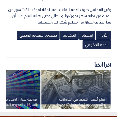
وقرر المجلس صرف الدعم للفئات المستحقة لمدة ستة شهور عن
الفترة من بداية شهر تموز/يوليو الحالي وحتى نهاية العام، على أن
يبدأ الصرف اعتبارا من مطلع شهر آب/ أغسطس.
الأردن
اقتصاد
الحكومة
صندوق المعونة الوطني
الدعم الحكومي
اقرأ أيضاً
ارتفاع أسعار الفضة في التداولات
بورصة عمان: ارتفاع صافي 
العالمية بنسبة 4% لتتجاوز 60 دولارا
الشركات ا
للأونصة
الأول من 2026