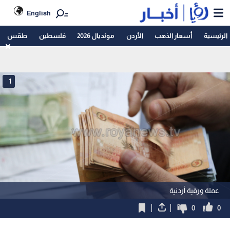
English
الرئيسية
أسعار الذهب
الأردن
مونديال 2026
فلسطين
طقس
1
عملة ورقية أردنية
0
0