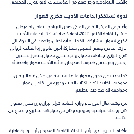
والأسر البيولوجية وإخراجهم من المؤسسات الإيوائية إلى المجتمع.
ندوة تستذكر إبداعات الأديب فخري قعوار
وأقيم في المركز الثقافي الملكي ضمن البرنامج الثقافي لمهرجان
جرش للثقافة الفنون 2022، ندوة خاصة تستذكر إبداعات الأديب
فخري قعوار، بمشاركة الناقد نزيه أبو نضال، وتحدث في الندوة التي
أدارها القاص جعفر العقيلي مشاركا، أمين عام وزارة الثقافة الروائي
هزاع البراري، وعاطف قعوار، ومجد فخري قعوار بحضور مبدعين
أردنيين وعرب من ضيوف المهرجان، عائلة الأديب قعوار وأصدقائه.
كما تحدث عن دخول قعوار عالم السياسة من خلال قبة البرلمان،
وخوضه انتخابات اتحاد الكتاب العرب ودوره في نقله إلى عمان،
ومواقفه الواضح ضد التطبيع.
من جهته، قال أمين عام وزارة الثقافة هزاع البراري: إن فخري قعوار
كان بوصلة سياسية وقومية وكان في مواجهة التطبيع والدفاع عن
الكاتب.
وأضاف البراري الذي يرأس اللجنة الثقافية للمهرجان أن الوزارة وادارة