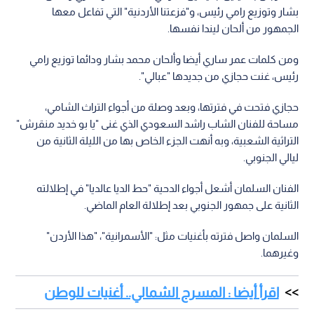
بشار وتوزيع رامي رئيس، و"فزعتنا الأردنية" التي تفاعل معها
الجمهور من ألحان ليندا نفسها.
ومن كلمات عمر ساري أيضا وألحان محمد بشار ودائما توزيع رامي
رئيس، غنت حجازي من جديدها "عبالي".
حجازي فتحت في فترتها، وبعد وصلة من أجواء التراث الشامي،
مساحة للفنان الشاب راشد السعودي الذي غنى "يا بو خديد منقرش"
التراثية الشعبية، وبه أنهت الجزء الخاص بها من الليلة الثانية من
ليالي الجنوبي.
الفنان السلمان أشعل أجواء الدحية "حط الديا عالديا" في إطلالته
الثانية على جمهور الجنوبي بعد إطلالة العام الماضي.
السلمان واصل فترته بأغنيات مثل: "الأسمرانية"، "هذا الأردن"
وغيرهما.
اقرأ أيضا : المسرح الشمالي.. أغنيات للوطن