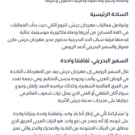
والعتابا وجفرا والدلعونا وظريف الطول وغيرها.
الساحة الرئيسية
وتتواصل فعاليات مهرجان جرش، لليوم الثاني حيث بدأت الفعاليات
في كافة المسارح من أبرزها وصلة فلكلورية موسيقية غنائية
قدمتها فرقة شباب الحد البحرينية بحضور مدير مهرجان جرش مازن
قعوار والسفير البحريني أحمد الرويعي.
السفير البحريني: ثقافتنا واحدة
قال السفير الرويعي إن مهرجان جرش يعد من المهرجانات الناجحة
في الوطن العربي، وأتبت وجوده بحسن التنظيم، وفي جمعة لعدد
من الفرق العالمية الشهيرة، وكذلك برنامجه المعد بإتقان وتنوع،
سواء أكان الثقافي أو الفني الذي يمثل تراث شعوب العالم في
حوارها على مدرجات مدينة جرش الأثرية.
و"مشاركتنا تأتي في إطار أننا بلد واحد، وثقافتنا واحدة، وتراثنا واحدة
على تنوعه، إلا أنه يصدر من نبع واحد، هو التراث العربي العريق الذي
ينطلق من البيئات المتنوعة بين البادية والصحراء والبحر والتي تعبر