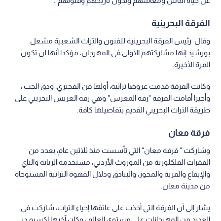
عن حياة الناس ومعاشهم وتدون تاريخهم وفنونهم".
الفرقة البحرينية
وقال رئيس الفرقة البحرينية للفنون والتراث الشعبية مشعل
بورشيد إنها مشاركتهم الأولى في المهرجان، مؤكدا أنها لن تكون
المرة الأخيرة.
وكانت الفرقة قدمت عروضا تراثية، أولها فن الفجيري، ودق الحب ،
وأخيرا أقامت الفرقة "زفة المعرس" وهي زفة العريس البحريني على
طريقة التراث البحريني القديم بتفاصيلها كافة.
فرقة معان
وشاركت " فرقة معان" التي تأسست منذ ثلاثين عام، بعدد من
الفقرات الفلكلورية من الموروث الأردني، مستخدمة الربابة والناي
والإيقاع والقربة والمجوز، والبنادق ودلال القهوة التراثية المستوحاة
من مدينة معان.
يشار إلى أن الفرقة التي أخذت على عاتقها إحياء التراث، شاركت في
العديد من المهرجانات على مستوى العالم ، وكان آخرها اكسبو دبي