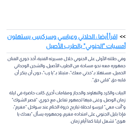
اقرأ أيضا : الحلاني وعباسي وسركيس يستهلون
أمسيات "الجنوبي" بالطرب الأصيل
وفي طلته الأولى على الجنوبي خلال مسيرته الفنية، أخذ خوري الفنان
جمهوره معه نحو مساحة من الطرب الأصيل، والشجن الوجداني
الخميل، مستهلا بـ"خذني معك"، متبتلا بـ"يا رب"، دون أن ينكر أن
قلبه دق "قلبي دق".
البيات والكرد والنهاوند والحجاز ومقامات أخرى كانت حاضرة في ليلة
زمان الوصل، وغنى فيها لجمهور تفاعل مع خوري: "قصر الشوك"
و"أنت معي" ليرسو لحظة تباريح ذروة الختام عند سواحل "مغرم"،
فإذا بليل الجنوبي على امتداده مغرم، وجمهوره يسأل "بعدك يا
هوى" تشعل ليلنا كما أيام زمان.