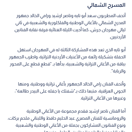
المسرح الشمالي
أتحف المطربون سعد أبو تايه وناصر ارشيد ورامي الخالد جمهور
المدرج الشمالي بالأغاني الوطنية والفلكلورية والشعبية في ثاني
ليالي مهرجان جرش، كما أحيت الليلة الغنائية فرقة نقابة الفنانين
الأردنيين.
أبو تايه الذي تعد هذه المشاركة الثالثة له في المهرجان استهل
الحفلة بتشكيلة رائعة من الأغنيات الأردنية التراثية، واطرب الجمهور
بباقة من الأغاني التراثية والشعبية، بدأها بـ "قطع قطع على المحور
والربابة".
وأتحف الفنان رامي الخالد الجمهور بأغاني تراثية ووطنية، ومنها
الجوبي العراقية، متبعا ذلك بـ"شفتك يا جفله على البيدر طالعة"،
وغيرها من الأغاني التراثية.
أما الفنان ناصر ارشيد فقدم مجموعة من الأغاني الوطنية
والرومانسية للفنان المصري عبد الحليم حافظ واللبناني ملحم بركات،
ونوع الفنانون المشاركون بجملة من الأغاني الوطنية والشعبية