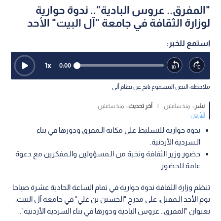
"المفرق.. عروس البادية".. ندوة حوارية
لوزارة الثقافة في جامعة "آل البيت" الأحد
استمع للخبر:
1
x
0:00
ملاحظة: النص المسموع ناتج عن نظام آلي
نشر :
منذ ساعتين
|
آخر تحديث :
منذ ساعتين
الأردن
ندوة حوارية للتسليط على مكانة الـمفرق ودورها في بناء
الـسردية الأردنية.
حضور وزير الثقافة ونخبة من الـمسؤولين والـمفكرين مع دعوة
عامة للحضور.
تنظم وزارة الثقافة ندوة حوارية في تمام الساعة الحادية عشرة صباحا
يوم الأحد الـمقبل، على مدرج "الحسين بن علي" في جامعة آل البيت،
بعنوان "المفرق.. عروس البادية ودورها في بناء السردية الأردنية".