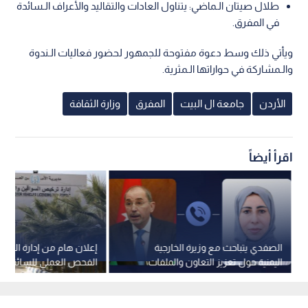
طلال صيتان الـماضي: يتناول العادات والتقاليد والأعراف الـسائدة
في المفرق.
ويأتي ذلك وسط دعوة مفتوحة للجمهور لحضور فعاليات الـندوة
والـمشاركة في حواراتها الـمثرية.
الأردن
جامعة ال البيت
المفرق
وزارة الثقافة
اقرأ أيضاً
الصفدي يتباحث مع وزيرة الخارجية
إعلان هام من إدارة السي
اليمنية حول تعزيز التعاون والملفات
الفحص العملي للسائقين
الإقليمية