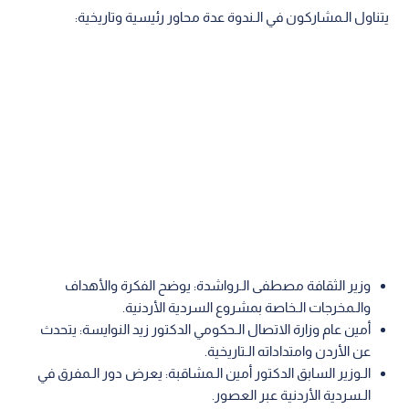
يتناول الـمشاركون في الـندوة عدة محاور رئيسية وتاريخية:
وزير الثقافة مصطفى الـرواشدة: يوضح الفكرة والأهداف
والـمخرجات الـخاصة بمشروع السردية الأردنية.
أمين عام وزارة الاتصال الـحكومي الدكتور زيد النوايسة: يتحدث
عن الأردن وامتداداته الـتاريخية.
الـوزير السابق الدكتور أمين الـمشاقبة: يعرض دور الـمفرق في
الـسردية الأردنية عبر العصور.