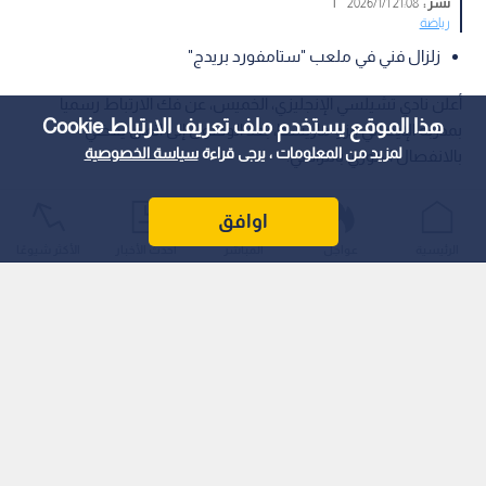
نشر :
21:08 2026/1/1
|
رياضة
زلزال فني في ملعب "ستامفورد بريدج"
أعلن نادي تشيلسي الإنجليزي، الخميس، عن فك الارتباط رسميا
هذا الموقع يستخدم ملف تعريف الارتباط Cookie
بمدربه الإيطالي إنزو ماريسكا، بعد الوصول إلى اتفاق يقضي
لمزيد من المعلومات ، يرجى قراءة
سياسة الخصوصية
بالانفصال الفوري بالتراضي.
اوافق
الرئيسية
عواجل
المباشر
أحدث الأخبار
الأكثر شيوعًا