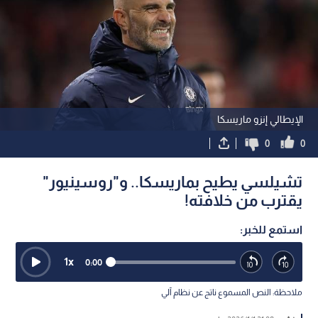
الإيطالي إنزو ماريسكا
0
0
تشيلسي يطيح بماريسكا.. و"روسينيور"
يقترب من خلافته!
استمع للخبر:
1
x
0:00
ملاحظة: النص المسموع ناتج عن نظام آلي