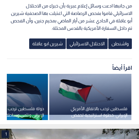
من جانبها ادعت وسائل إعلام عبرية بأن خبراء من الاحتلال
الاسرائيلي قاموا بفحص الرصاصة التي اغتيلت بها الصحفية شيرين
أبو عاقلة في الحادي عشر من أيار الماضي بمخيم جنين، وأن الفحص
تم داخل السفارة الأمريكية بالقدس المحتلة.
واشنطن
الاحتلال الاسرائيلي
شيرين ابو عاقلة
اقرأ أيضاً
فلسطين ترحب بالاتفاق الأمريكي
دولة فلسطين ترحب بالاتف
الإيراني: خطوة استراتيجية لخفض
الإيراني وتثمن وساطة با
التصعيد وتهيئة الظروف لإنهاء
الاحتلال
1