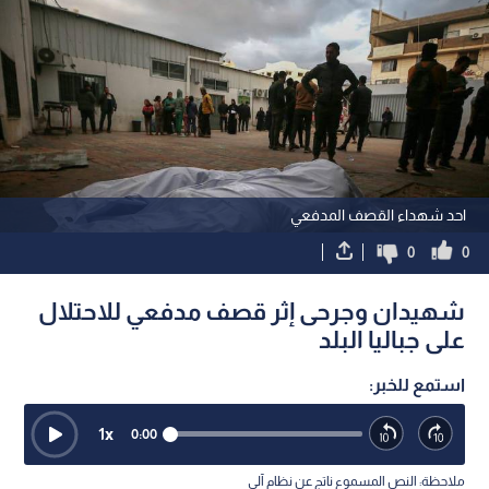
احد شهداء القصف المدفعي
0
0
شهيدان وجرحى إثر قصف مدفعي للاحتلال
على جباليا البلد
استمع للخبر:
1
x
0:00
ملاحظة: النص المسموع ناتج عن نظام آلي