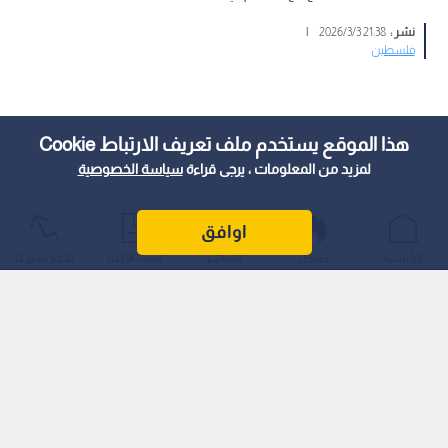
نشر :
21:38 2026/3/3
|
فلسطين
هذا الموقع يستخدم ملف تعريف الارتباط Cookie
لمزيد من المعلومات ، يرجى قراءة
سياسة الخصوصية
اوافق
الرئيسية
عواجل
المباشر
أحدث الأخبار
الأكثر شيوعًا
أعلان المصادر الطبية عن ارتفاع حصيلة ضحايا العدوان على غزة
إلى 72,096 شهيدا و171,791 مصابا، منذ السابع من تشرين الأول/
أكتوبر 2023.