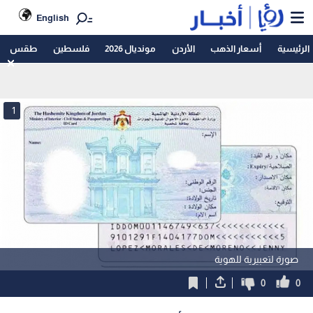
English
الرئيسية
أسعار الذهب
الأردن
مونديال 2026
فلسطين
طقس
1
صورة لتعبيرية للهوية
0
0