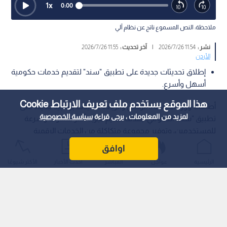
1
x
0:00
ملاحظة: النص المسموع ناتج عن نظام آلي
نشر :
11:54 2026/7/26
|
آخر تحديث :
11:55 2026/7/26
الأردن
إطلاق تحديثات جديدة على تطبيق "سند" لتقديم خدمات حكومية
أسهل وأسرع.
هذا الموقع يستخدم ملف تعريف الارتباط Cookie
أطلقت وزارة الاقتصاد الرقمي والريادة تحديثات برمجية جديدة على
لمزيد من المعلومات ، يرجى قراءة
سياسة الخصوصية
تطبيق "سند" الحكومي، بهدف تقديم تجربة أكثر سهولة وسرعة
للمستخدمين، وتوفير مجموعة متكاكلة من الخدمات الرقمية
المستحدثة.
اوافق
الرئيسية
عواجل
المباشر
أحدث الأخبار
الأكثر شيوعًا