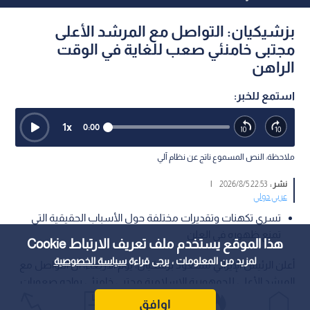
بزشيكيان: التواصل مع المرشد الأعلى
مجتبى خامنئي صعب للغاية في الوقت
الراهن
استمع للخبر:
1
x
0:00
ملاحظة: النص المسموع ناتج عن نظام آلي
نشر :
22:53 2026/8/5
|
عربي دولي
تسري تكهنات وتقديرات مختلفة حول الأسباب الحقيقية التي
تمنع ظهوره في العلن
هذا الموقع يستخدم ملف تعريف الارتباط Cookie
لمزيد من المعلومات ، يرجى قراءة
سياسة الخصوصية
أعلن الرئيس الإيراني مسعود بزشكيان، يوم الأربعاء، أن التواصل مع
المرشد الأعلى للجمهورية الإسلامية مجتبى خامنئي يواجه صعوبات
بالغة في الوقت الراهن، وفق ما نقله التلفزيون الرسمي الإيراني، في
اوافق