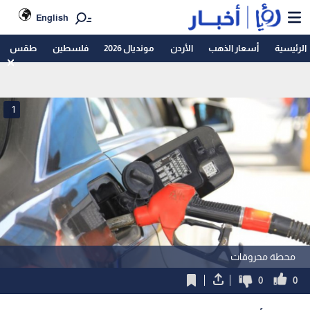
English
الرئيسية
أسعار الذهب
الأردن
مونديال 2026
فلسطين
طقس
1
محطة محروقات
0
0