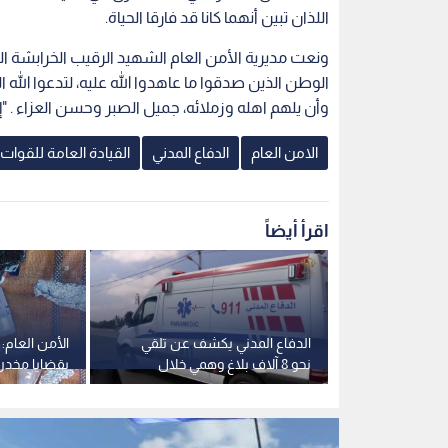
اللذان تبين أنهما كانا قد فارقا الحياة.
ونعت مديرية الأمن العام الشهيد الرقيب الخرابشة
الوطن الذين صدقوا ما عاهدوا الله عليه، لتدعوا الله
وأن يلهم اهله وزملائه، جميل الصبر وحسن العزاء . "إنا 
الامن العام
الدفاع المدني
القيادة العامة للقوات 
اقرأ أيضاً
ة السير بشأن
الدفاع المدني يكشف عن تلقي
ائقين
نحو 8 آلاف بلاغ وهمي خلال
بقضايا مخدرا
عامين ومختصون يحذرون من
مداهمة مركبت
تداعياتها