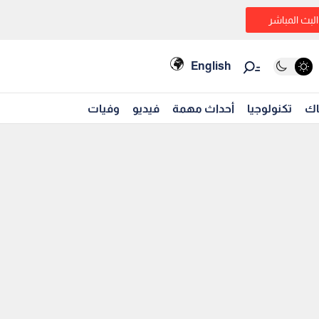
البث المباشر
English
اك
تكنولوجيا
أحداث مهمة
فيديو
وفيات