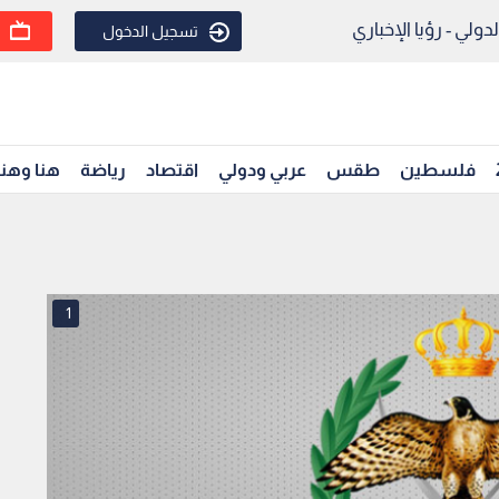
ولي - رؤيا الإخباري
تسجيل الدخول
فلسطين
طقس
عربي ودولي
اقتصاد
رياضة
هنا وهن
1