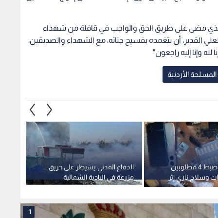
 الذي مضى على طريق الحق والواجب في قافلة من شهداء
 العلي القدير، أن يتغمده بفسيح جناته، مع الشهداء والصديقين،
لله وإنا إليه راجعون"
المسلحة الأردنية
الأمن العام: ضبط 4 مطلوبين
الدفاع المدني يسيطر على حريق
الأمن 
ت وسلاح ناري إثر
مزرعة في البادية الشمالية
مسيرة
هم بمخيم إربد
الشرقية وينقذ الأشجار المجاورة
اعترا
1