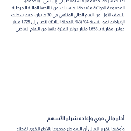
أعلنت شركة "حكمة فارماسيوتيكلز بي. إل. سي." (الحكمة)،
المجموعة الدوائية متعددة الجنسيات، عن نتائجها المالية الـمرحلية
للنصف الأول من العام الحالي المنتهي في 30 حزيران، حيث سجلت
الإيرادات نموا بنسبة 4% (3% بالعملة الـثابتة) لتصل إلى 1.728 مليار
دولار، مقارنة بـ 1.658 مليار دولار للفترة ذاتها من الـعام الـماضي.