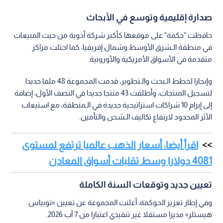
وأكد الرئيس الـتنفيذي سعيد دروزة أن الربح الـتشغيلي الأساسي نما
بنسبة 9% ممثلا أداء يتماشى مع التوقعات.
صدارة إقليمية وتوسع في الأبحاث
حافظت "حكمة" على موقعها كأكبر شركة أدوية من حيث المبيعات
في منطقة الـشرق الأوسط وشمال إفريقيا، كما احتلت مراكز
متقدمة في الأسواق الأمريكية والأوروبية.