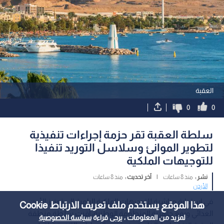
اقرأ أيضاً
إعلان هام من إدارة السير بشأن
مصدر لرؤيا: الفيفا يحول
الفحص العملي للسائقين
النشامى عقب تغريدة الأم
1
هذا الموقع يستخدم ملف تعريف الارتباط Cookie
لمزيد من المعلومات ، يرجى قراءة
سياسة الخصوصية