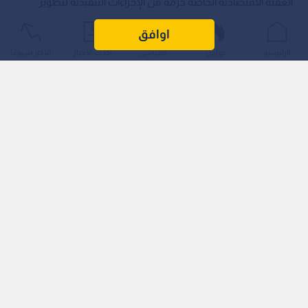
اوافق
العقبة
الرئيسية
عواجل
المباشر
أحدث الأخبار
الأكثر شيوعًا
0
0
سلطة العقبة تقر حزمة إجراءات تنفيذية
لتطوير الموانئ وسلاسل التوريد تنفيذا
للتوجيهات الملكية
نشر :
منذ 8 ساعات
|
آخر تحديث :
منذ 8 ساعات
الأردن
في استجابة مباشرة للتوجيهات الملكية الرامية إلى تعزيز الأمن
الغذائي ورفع جاهزية المنظومة الوطنية، أقرت سلطة منطقة
العقبة الاقتصادية الخاصة حزمة من الإجراءات التنفيذية لتطوير
منظومة النقل واللوجستيات وسلاسل التوريد في العقبة، شملت
توسيع ساحات التخزين، وتقديم تسهيلات جديدة للمصدرين وحركة
الترانزيت، ورفع كفاءة المناولة والتخليص الجمركي، بما يعزز مكانة
العقبة مركزا إقليميا للتجارة والخدمات اللوجستية.