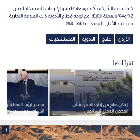
وإنجازا لخطط الـبحث والـتطوير، قدمت المجموعة 48 ملفا جديدا
لتسجيل المنتجات، وأطلقت 43 منتجا جديدا في النصف الأول، إضافة
إلى إبرام 10 شراكات استراتيجية جديدة في الـمنطقة، مع استيعاب
الأثر المحدود لارتفاع تكاليف الـشحن والتأمين.
اقرأ أيضا: أسعار الذهب عالميا ترتفع لمستوى
4081 دولارا وسط تقلبات أسواق المعادن
تعيين جديد وتوقعات السنة الكاملة
وفي إطار تعزيز الحوكمة، أعلنت المجموعة عن تعيين «توبياس
هيستلر» مديرا مستقلا غير تنفيذي اعتبارا من 7 آب 2026.
كما جددت الشركة تأكيد توقعاتها بنمو الإيرادات للسنة كاملة بين
2% و4% بالعملة الثابتة، مع توجه قطاع الأدوية ذات العلامة التجارية
نحو الـحد الأعلى للتوقعات (6% - 8%).
الأردن
علاج
الادوية
المستشفيات