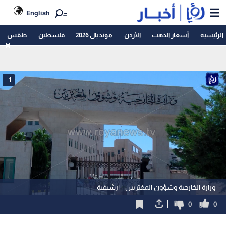
English
الرئيسية
أسعار الذهب
الأردن
مونديال 2026
فلسطين
طقس
1
وزارة الخارجية وشؤون المغتربين - ارشيفية
0
0