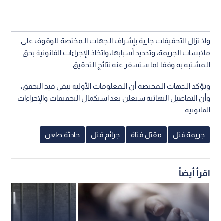
ولا تزال التحقيقات جارية بإشراف الـجهات الـمختصة للوقوف على
ملابسات الجريمة، وتحديد أسبابها، واتخاذ الإجراءات القانونية بحق
الـمشتبه به وفقا لما ستسفر عنه نتائج التحقيق.
وتؤكد الـجهات الـمختصة أن الـمعلومات الأولية تبقى قيد التحقق،
وأن التفاصيل النهائية ستعلن بعد استكمال التحقيقات والإجراءات
القانونية.
جريمة قتل
مقتل فتاة
جرائم قتل
حادثة طعن
اقرأ أيضاً