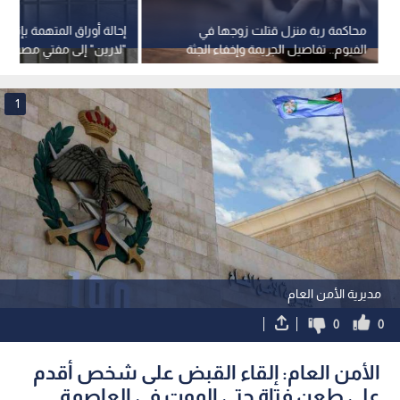
محاكمة ربة منزل قتلت زوجها في
إحالة أوراق المتهمة بإنهاء
الفيوم.. تفاصيل الجريمة وإخفاء الجثة
"لارين" إلى مفتي مصر
1
مديرية الأمن العام
0
0
الأمن العام: إلقاء القبض على شخص أقدم
على طعن فتاة حتى الموت في العاصمة