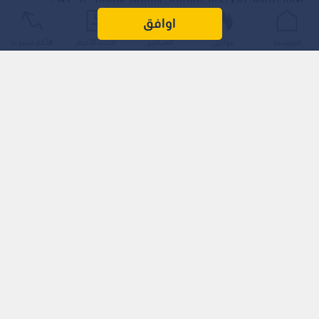
التطورات المتسارعة داخل إيران، حيث قدم الكاتب والصحفي عبد
اوافق
الهادي راجي المجالي قراءة لطبيعة بنية الحكم الإيرانية وانعكاساتها
الرئيسية
عواجل
المباشر
أحدث الأخبار
الأكثر شيوعًا
على المنطقة.
وقال المجالي إن فهم إيران يجب أن ينطلق من طبيعة النظام
الداخلي، معتبرا أن مراكز القرار لم تعد تدار عبر المؤسسات السياسية
التقليدية، وإنما من خلال ما وصفه بـ"الدولة العميقة"، التي يقودها
الحرس الثوري وتحالفاته داخل النظام.