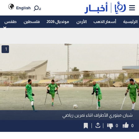
English
الرئيسية
أسعار الذهب
الأردن
مونديال 2026
فلسطين
طقس
1
شبان مبتوري الأطراف اثناء تمرين رياضي
0
0