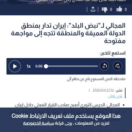
0
0
المجالي لـ"نبض البلد": إيران تدار بمنطق
الدولة العميقة والمنطقة تتجه إلى مواجهة
مفتوحة
استمع للخبر:
1
x
0:00
ملاحظة: النص المسموع ناتج عن نظام آلي
نشر :
22:52 2026/8/4
|
عربي دولي
المجالي: الحرس الثوري أصبح صاحب القرار الفعلي داخل إيران.
المجالي: مواجهة المشروع الإيراني تحتاج إلى مشروع عربي جامع
هذا الموقع يستخدم ملف تعريف الارتباط Cookie
وليس الحل العسكري وحده.
لمزيد من المعلومات ، يرجى قراءة
سياسة الخصوصية
ناقش برنامج نبض البلد مستقبل المشهد الإقليمي في ظل