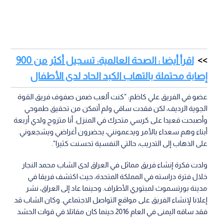
اقرأ أيضا : الصحة العالمية: تسجيل أكثر من 900
إصابة محتملة بالتهاب الكبد الحاد لدى الأطفال
عضو في الفريق علي كاظم: "كنت ألعب ضمن صفوف فريق القوة
الجوية الرديف، لكن فقدت ساقي ولم أتمكن من تحقيق طموحي
وأصبحت قعيدا على كرسي متحرك في المنزل. أنا متزوج ولدي أربعة
أبناء وهم سعداء بالأمر ويدعمونني، يحضرون أغراضي ويشجعوني
على الذهاب إلى التدريب، حالتي النفسية تحسنت كثيرا".
ولدت فكرة إنشاء فريق مماثل في العراق لدى الشاب محمد النجار
خلال فترة دراسته في المملكة المتحدة، حيث اكتشف فريقا في
مدينة بورتسموث لمبتوري الأطراف. وحينما عاد إلى العراق، نشر
إعلانا لإنشاء الفريق على مواقع التواصل الاجتماعي. وكان الشاب قد
فقد ساقه اليمنى في العام 2016 حينما كان مقاتلا في قوات الحشد