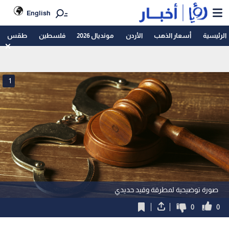
English
الرئيسية
أسعار الذهب
الأردن
مونديال 2026
فلسطين
طقس
1
صورة توضيحية لمطرقة وقيد حديدي
0
0