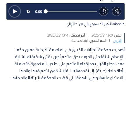
1
x
0:00
ملاحظة: النص المسموع ناتج عن نظام آلي
نشر :
13:09 2026/6/21
|
آخر تحديث :
13:14 2026/6/21
الأردن
|
اسم المحرر :
ليندا معايعة
أصدرت محكمة الجنايات الكبرى في العاصمة الأردنية عمان حكما
بالإعدام شنقا حتى الموت بحق متهم أدين بقتل شقيقته الشابة
عمدا. وجاء القرار بعد إقدام المتهم على طعن المغدورة 15 طعنة
بأداة حادة (حربة)، إثر تقدمها سابقا بشكوى تتهم فيها والدها
بالاعتداء عليها، وهي التهمة التي قضت المحكمة بتبرئة الوالد منها.