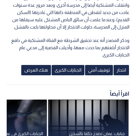
وانتقلت المشتكية أيضا إلى مدرسة أخرى، وبعد مرور عدة سنوات
عادت من جديد لتقطن في المنطقة ذاتها التي غادرتها (السكن
القديم)، وعندما علمت أن سائق الباص المشتكى عليه سيقلها من
المنزل إلى المدرسة، حاولت الانتحار إلا أن محاولتها باءت بالفشل.
وذكر المصدر أنه عند تحقيق الشرطة مع الفتاة المشتكية في دافع
الانتحار أبلغتهم بما حدث معها، وأحيلت القضية إلى مدعي عام
الجنايات الكبرى.
انتحار
توقيف أمني
الجنايات الكبرى
هتك العرض
اقرأ أيضاً
جنايات عمان تصدر حكما بالسجن
الجنايات الكبرى في عمان 