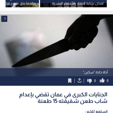
لمدان بجناية الاتجار بالأعضاء البشرية
حكمها بحق متهم قتل ش
برصاصة في الرأس
1
أداة حادة "سكين"
0
0
الجنايات الكبرى في عمان تقضي بإعدام
شاب طعن شقيقته 15 طعنة
استمع للخبر: