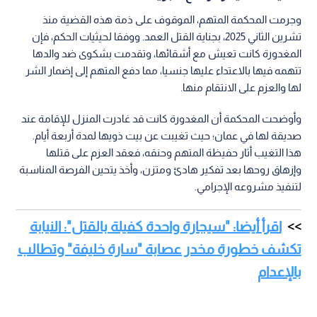
وجرمت المحكمة المتهم، الموقوف على ذمة هذه القضية منذ
تشرين الثاني 2025، بجناية القتل العمد. ووفقا لحيثيات الحكم، فإن
المغدورة كانت تعيش مع أشقائها، وتقدمت بشكوى ضد والدها
تتهمه فيها بالاعتداء عليها جنسيا، مما دفع المتهم إلى إضمار الشر
لها والعزم على الانتقام منها.
وأوضحت المحكمة أن المغدورة كانت قد غادرت المنزل للإقامة عند
صديقة لها في عمان؛ حيث تغيبت عن بيت ذويها لمدة أربعة أيام.
هذا التغيب أثار حفيظة المتهم وحنقه، فعقد العزم على قتلها
وإزهاق روحها بعد تفكير هادئ ومتزن، وأخذ يتحين الفرصة المناسبة
لتنفيذ مشروعه الإجرامي.
اقرأ أيضا: "سيجارة واحدة كفيلة بالقتل": النيابة
تكشف خطورة مخدر عصابة "سارة خليفة" وتطالب
بالإعدام