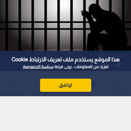
السجن - تعبيرية
هذا الموقع يستخدم ملف تعريف الارتباط Cookie
0
0
لمزيد من المعلومات ، يرجى قراءة
سياسة الخصوصية
الجنايات الكبرى في عمان تقضي بالأشغال
اوافق
المؤبدة لأب عنف ابنته ضربا حتى الموت
الرئيسية
عواجل
المباشر
أحدث الأخبار
الأكثر شيوعًا
نشر :
14:40 2026/6/9
|
الأردن
|
اسم المحرر :
ليندا معايعة
أصدرت محكمة الجنايات الكبرى في العاصمة الأردنية عمان حكما
قضائيا بوضع متهم ثلاثيني بالأشغال المؤبدة، بعد إدانته بتعذيب
ابنته البالغة من العمر سبع سنوات حتى الوفاة، في جريمة وقعت