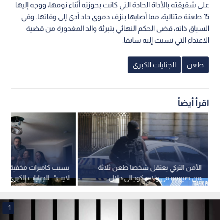
على شقيقته بالأداة الحادة التي كانت بحوزته أثناء نومها، ووجه إليها
15 طعنة متتالية، مما أصابها بنزف دموي حاد أدى إلى وفاتها. وفي
السياق ذاته، قضى الحكم النهائي بتبرئة والد المغدورة من قضية
الاعتداء التي نسبت إليه سابقا.
طعن
الجنايات الكبرى
اقرأ أيضاً
الأمن التركي يعتقل شخصا طعن ثلاثة
بسبب كاميرات مخفية في
من ضيوفه في ولاية كوجالي خلال
لايت".. الجنايات الكبرى 
العيد
مالك شاليه في دير علا
1