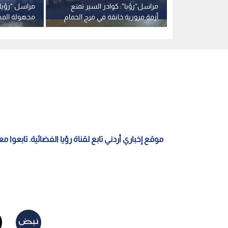
ح فرعها
مراسل"رؤيا": كوادر السير تمنع
مراسل "رؤيا"
يق المطار
أزمة مرورية خانقة في مرج الحمام
مجهولة الم
المطار في ع
موقع إخباري أردني تابع لقناة رؤيا الفضائية. تابعوا 