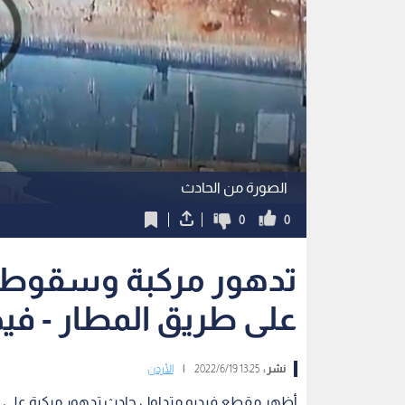
الصورة من الحادث
0
0
تدهور مركبة وسقوطها
على طريق المطار - فيد
نشر :
13:25 2022/6/19
|
الأردن
أظهر مقطع فيديو متداول حادث تدهور مركبة على ط