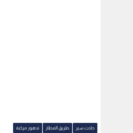
حادث سير
طريق المطار
تدهور مركبة