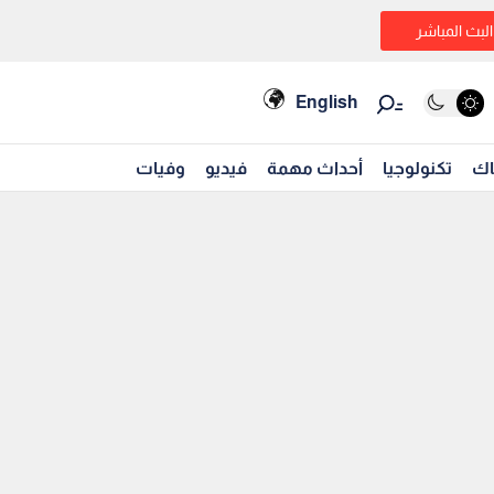
البث المباشر
English
اك
تكنولوجيا
أحداث مهمة
فيديو
وفيات