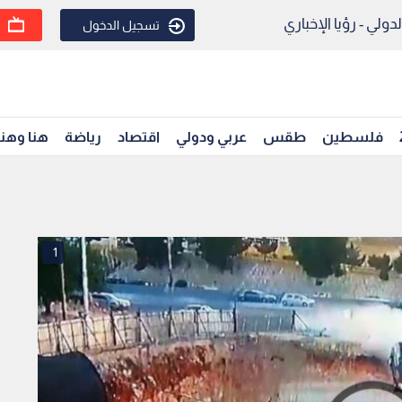
ولي - رؤيا الإخباري
تسجيل الدخول
فلسطين
طقس
عربي ودولي
اقتصاد
رياضة
هنا وهن
1