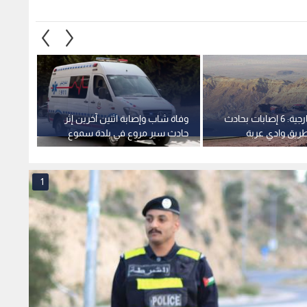
الدوريات الخارجية: 6 إصابات بحادث
وفاة شاب وإصابة اثنين آخرين إثر
ريق وادي عربة
حادث سير مروع في بلدة سموع
إصابات
بمحافظة إربد
وسقوطه
علا
1