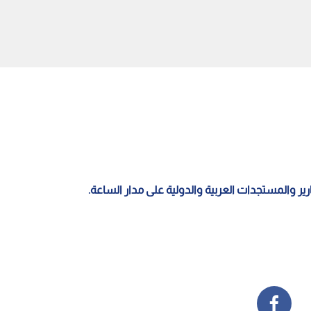
ة "من هنا نبدأ".. حفرية
مراسل "رؤيا": اندلاع حريق في
رشادات على طريق المطار
مركبة على طريق المطار .. وكوادر
 بحادث والأشغال
الدفاع المدني تسيطر على الحريق
ب..فيديو
-فيديو
قارير والمستجدات العربية والدولية على مدار الساعة.