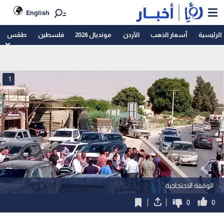
English
الرئيسية
أسعار الذهب
الأردن
مونديال 2026
فلسطين
طقس
1
الوقفة الاحتجاجية
0
0