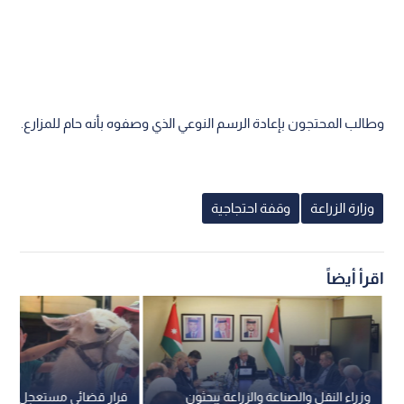
وطالب المحتجون بإعادة الرسم النوعي الذي وصفوه بأنه حام للمزارع.
وزارة الزراعة
وقفة احتجاجية
اقرأ أيضاً
وزراء النقل والصناعة والزراعة يبحثون
قرار قضائي مستعجل لفت