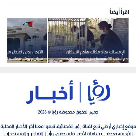
اقرأ أيضاً
الإمساك بقرد مكاك هاجم السكان
الأردن يدين اعتداء ميليشي
وأصاب 18 شخصا بجزيرة سومطرة
نجران ويؤكد تضامنه المط
الإندونيسية
السعودية
جميع الحقوق محفوظة رؤيا © 2026
موقع إخباري أردني تابع لقناة رؤيا الفضائية. تابعوا معنا آخر الأخبار المحلية
الأردنية، تغطيات شاملة لأخبار فلسطين، وأبرز التقارير والمستجدات