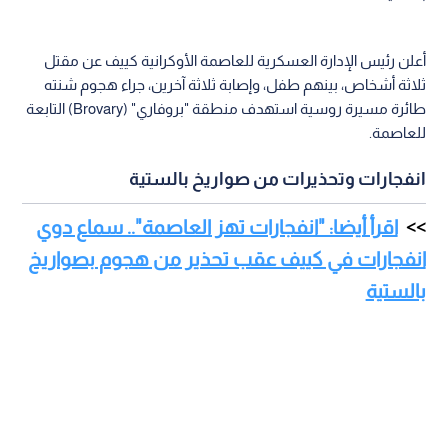
أعلن رئيس الإدارة العسكرية للعاصمة الأوكرانية كييف عن مقتل
ثلاثة أشخاص، بينهم طفل، وإصابة ثلاثة آخرين، جراء هجوم شنته
طائرة مسيرة روسية استهدف منطقة "بروفاري" (Brovary) التابعة
للعاصمة.
انفجارات وتحذيرات من صواريخ بالستية
اقرأ أيضا: "انفجارات تهز العاصمة".. سماع دوي
انفجارات في كييف عقب تحذير من هجوم بصواريخ
بالستية