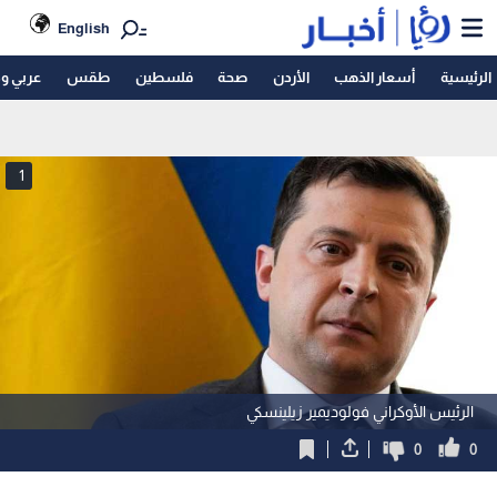
English
الرئيسية
أسعار الذهب
الأردن
صحة
فلسطين
طقس
عربي و
1
الرئيس الأوكراني فولوديمير زيلينسكي
0
0