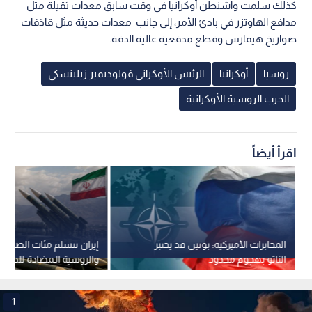
كذلك سلمت واشنطن أوكرانيا في وقت سابق معدات ثقيلة مثل
مدافع الهاوتزر في بادئ الأمر، إلى جانب معدات حديثة مثل قاذفات
صواريخ هيمارس وقطع مدفعية عالية الدقة.
روسيا
أوكرانيا
الرئيس الأوكراني فولوديمير زيلينسكي
الحرب الروسية الأوكرانية
اقرأ أيضاً
المخابرات الأميركية: بوتين قد يختبر
إيران تتسلم مئات الصواريخ
الناتو بهجوم محدود
والروسية الـمضادة للطائر
1