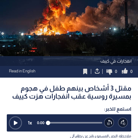
انفجارات في كييف
Read in English
0
0
مقتل 3 أشخاص بينهم طفل في هجوم
بمسيرة روسية عقب انفجارات هزت كييف
استمع للخبر:
1
x
0:00
ملاحظة: النص المسموع ناتج عن نظام آلي