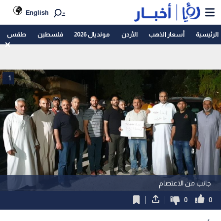
English
الرئيسية
أسعار الذهب
الأردن
مونديال 2026
فلسطين
طقس
1
جانب من الاعتصام
0
0