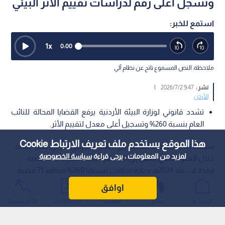
وتسجل أعلى رقم لدراسات تقييم الأثر البيئي
استمع للخبر:
1
x
0:00
ملاحظة: النص المسموع ناتج عن نظام آلي
نشر :
9:47 2026/7/2
|
الأردن
تشدد قانوني لوزارة البيئة الأردنية يرفع القضايا المحالة للنائب
العام بنسبة 260% وتسجيل أعلى معدل لتقييم الأثر.
هذا الموقع يستخدم ملف تعريف الارتباط Cookie
سجلت القضايا البيئية المحالة إلى النائب العام في الأردن قفزة لافتة
لمزيد من المعلومات ، يرجى قراءة
سياسة الخصوصية
خلال العام الماضي لتصل إلى 98 قضية بيئية، مقارنة بـ 27 قضية
فقط في عام 2024م، بزيادة تجاوزت نسبتها 260% وبواقع 71 قضية
إضافية؛ حيث كشفت مقارنة التقريرين السنويين لوزارة البيئة
اوافق
الصادرين حديثا عن انتقال الوزارة من مرحلة التركيز على تطوير
الرئيسية
عواجل
المباشر
أحدث الأخبار
الأكثر شيوعًا
التشريعات والبرامج إلى مرحلة أكثر تشددا في تطبيق أحكام القانون،
ليدخل النطاق الرقابي مرحلة جديدة لم تعد فيها المؤشرات تقتصر