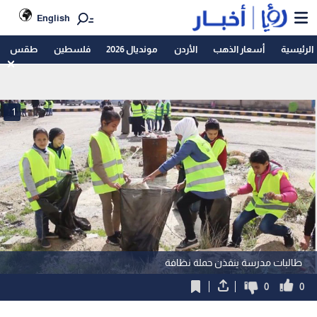
English
الرئيسية
أسعار الذهب
الأردن
مونديال 2026
فلسطين
طقس
1
طالبات مدرسة ينفذن حملة نظافة
0
0