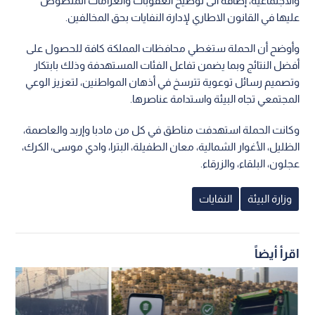
والاجتماعية، إضافة الى توضيح العقوبات والغرامات المنصوص
عليها في القانون الاطاري لإدارة النفايات بحق المخالفين.
وأوضح أن الحملة ستغطي محافظات المملكة كافة للحصول على
أفضل النتائج وبما يضمن تفاعل الفئات المستهدفة وذلك بابتكار
وتصميم رسائل توعوية تترسخ في أذهان المواطنين، لتعزيز الوعي
المجتمعي تجاه البيئة واستدامة عناصرها.
وكانت الحملة استهدفت مناطق في كل من مادبا وإربد والعاصمة،
الظليل، الأغوار الشمالية، معان الطفيلة، البترا، وادي موسى، الكرك،
عجلون، البلقاء، والزرقاء.
وزارة البيئة
النفايات
اقرأ أيضاً