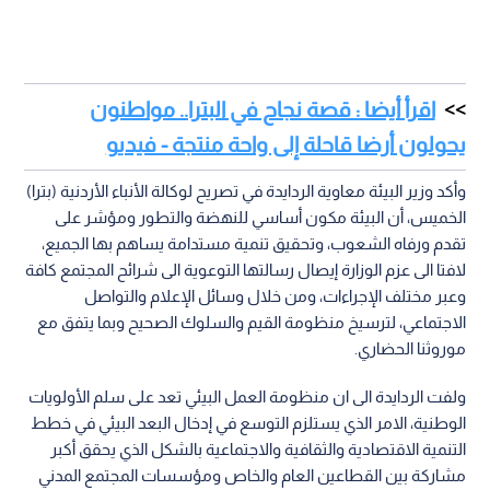
اقرأ أيضا : قصة نجاح في البترا.. مواطنون
يحولون أرضا قاحلة إلى واحة منتجة - فيديو
وأكد وزير البيئة معاوية الردايدة في تصريح لوكالة الأنباء الأردنية (بترا)
الخميس، أن البيئة مكون أساسي للنهضة والتطور ومؤشر على
تقدم ورفاه الشعوب، وتحقيق تنمية مستدامة يساهم بها الجميع،
لافتا الى عزم الوزارة إيصال رسالتها التوعوية الى شرائح المجتمع كافة
وعبر مختلف الإجراءات، ومن خلال وسائل الإعلام والتواصل
الاجتماعي، لترسيخ منظومة القيم والسلوك الصحيح وبما يتفق مع
موروثنا الحضاري.
ولفت الردايدة الى ان منظومة العمل البيئي تعد على سلم الأولويات
الوطنية، الامر الذي يستلزم التوسع في إدخال البعد البيئي في خطط
التنمية الاقتصادية والثقافية والاجتماعية بالشكل الذي يحقق أكبر
مشاركة بين القطاعين العام والخاص ومؤسسات المجتمع المدني