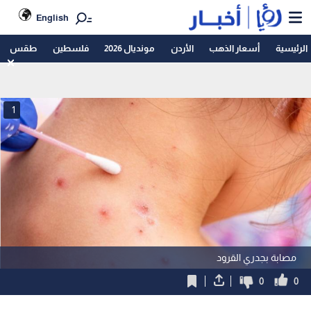
English
الرئيسية
أسعار الذهب
الأردن
مونديال 2026
فلسطين
طقس
1
مصابة بجدري القرود
0
0