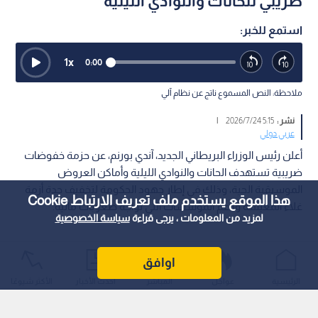
ضريبي للحانات والنوادي الليلية
استمع للخبر:
1
x
0:00
ملاحظة: النص المسموع ناتج عن نظام آلي
نشر :
5:15 2026/7/24
|
عربي دولي
أعلن رئيس الوزراء البريطاني الجديد، آندي بورنم، عن حزمة خفوضات
ضريبية تستهدف الحانات والنوادي الليلية وأماكن العروض
الموسيقية الحية، وذلك في إطار جهود الحكومة لتخفيف حدة أزمة
هذا الموقع يستخدم ملف تعريف الارتباط Cookie
غلاء المعيشة ودعم المؤسسات التي تواجه صعوبات مالية.
لمزيد من المعلومات ، يرجى قراءة
سياسة الخصوصية
اوافق
الرئيسية
عواجل
المباشر
أحدث الأخبار
الأكثر شيوعًا