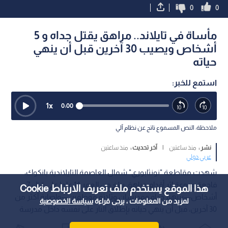
0
0
مأساة في تايلاند.. مراهق يقتل جداه و 5
أشخاص ويصيب 30 آخرين قبل أن ينهي
حياته
استمع للخبر:
1
x
0:00
ملاحظة: النص المسموع ناتج عن نظام آلي
نشر :
منذ ساعتين
|
آخر تحديث :
منذ ساعتين
عربي دولي
شهدت مقاطعة "نونثابوري" شمال العاصمة التايلاندية بانكوك،
فاجعة مروعة إثر أقدام مراهق يبلغ من العمر 14 عاما على قتل 7
هذا الموقع يستخدم ملف تعريف الارتباط Cookie
أشخاص—بينهم جداه ومدرسان وثلاثة موظفين—وإصابة أكثر من
لمزيد من المعلومات ، يرجى قراءة
سياسة الخصوصية
30 آخرين، قبل أن ينهي حياته بإطلاق النار على نفسه داخل مدرسة
ثانوية.