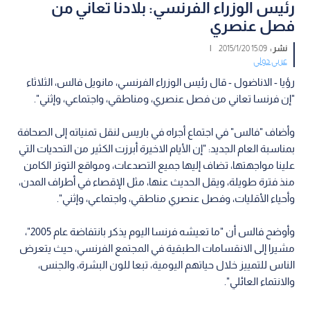
رئيس الوزراء الفرنسي: بلادنا تعاني من
فصل عنصري
نشر :
15:09 2015/1/20
|
عربي دولي
رؤيا - الاناضول - قال رئيس الوزراء الفرنسي، مانويل فالس، الثلاثاء
"إن فرنسا تعاني من فصل عنصري، ومناطقي، واجتماعي، وإثني".
وأضاف "فالس" في اجتماع أجراه في باريس لنقل تمنياته إلى الصحافة
بمناسبة العام الجديد: "إن الأيام الاخيرة أبرزت الكثير من التحديات التي
علينا مواجهتها، تضاف إليها جميع التصدعات، ومواقع التوتر الكامن
منذ فترة طويلة، ويقل الحديث عنها، مثل الإقصاء في أطراف المدن،
وأحياء الأقليات، وفصل عنصري مناطقي، واجتماعي، وإثني".
وأوضح فالس أن "ما تعيشه فرنسا اليوم يذكر بانتفاضة عام 2005"،
مشيرا إلى الانقسامات الطبقية في المجتمع الفرنسي، حيث يتعرض
الناس للتمييز خلال حياتهم اليومية، تبعا للون البشرة، والجنس،
والانتماء العائلي".