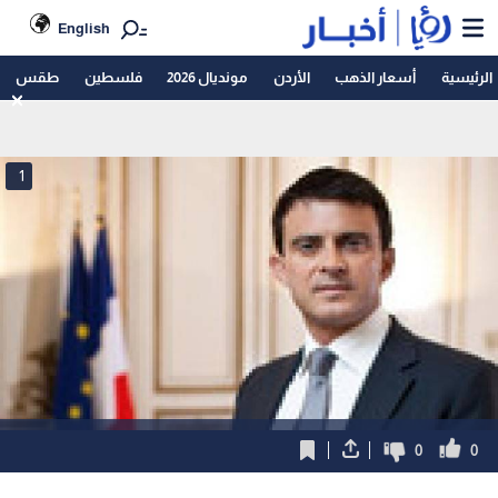
English
الرئيسية
أسعار الذهب
الأردن
مونديال 2026
فلسطين
طقس
1
0
0