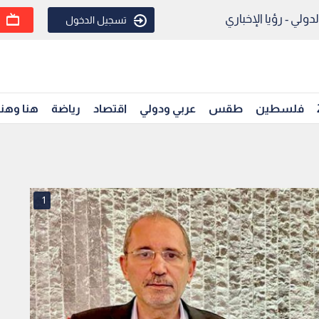
ولي - رؤيا الإخباري
تسجيل الدخول
فلسطين
طقس
عربي ودولي
اقتصاد
رياضة
هنا وهن
1