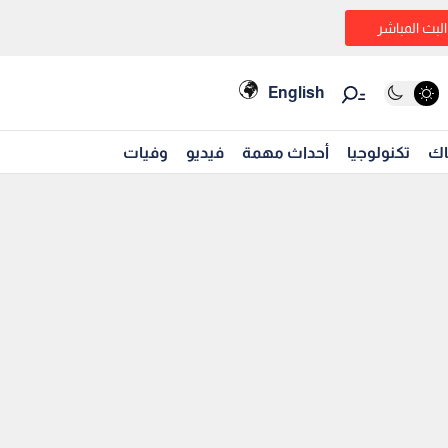
البث المباشر
English
اك
تكنولوجيا
أحداث مهمة
فيديو
وفيات