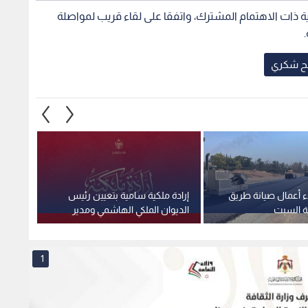
لية ذات الاهتمام المشترك، واتفقا على لقاء قريب لمواصلة
ح شكري
ء أعمال صيانة طريق
إرادة ملكية سامية بتعيين رئيس
استغلا
ية السبت
الديوان الملكي الهاشمي ومدير
وهمية 
مكتب جلالة الملك عضوين في
صادمة
مجلس الأمن القومي
1