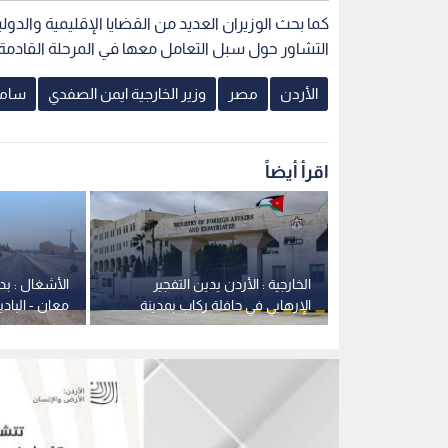
كما بحث الوزيران العديد من القضايا الإقليمية والدو
التشاور حول سبل التعامل معها في المرحلة القادمة.
الأردن
مصر
وزير الخارجية ايمن الصفدي
سام
اقرأ أيضاً
ع الزراعي يحقق
الخارجية : الأردن يدين التفجير
الأشغال : بد
سع كبير في
الإرهابي في حافلة ركاب بمدينة
معان - الباد
جرمانا بريف دمشق في سوريا