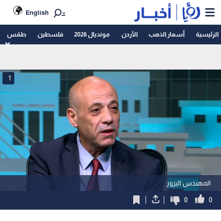
English
الرئيسية
أسعار الذهب
الأردن
مونديال 2026
فلسطين
طقس
1
المهندس البزور
0
0