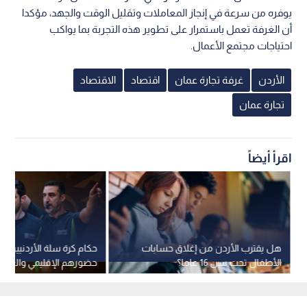
يوفره من سرعة في إنجاز المعاملات وتقليل الوقت والجهد، مؤكدا
أن الغرفة تعمل باستمرار على تطوير هذه التجربة بما يواكب
احتياجات مجتمع الأعمال.
الأردن
غرفة تجارة عمان
اقتصاد
الاقتصاد
تجارة عمان
اقرأ أيضاً
هل يقترب الأردن من إغلاق حسابات
حكام كرة سلة الأردنيين ي
الأطفال تحت سن 16 عاما؟
حضورهم الإقليمي والعالم