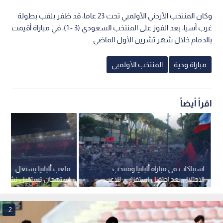
وكان المنتخب الأردني الأولمبي تحت 23 عاما، قد ظفر بلقب بطولة
غرب آسيا، بعد الفوز على المنتخب السعودي (3 - 1)، في مباراة أقيمت
بالدمام خلال شهر تشرين الأول الماضي.
مباراة ودية
المنتخب الأولمبي
اقرأ أيضاً
اشتباكات في مباراة ألبانيا ومنتخب
ملعب ألبانيا يشتعل.. صي
الاحتلال بعد احتفال استفزازي للاعب
استهجان تستقبل نشيد الا
من كيان الاحتلال أمام الجماهير
و"غلوخ" يفجر أزمة بعد ه
2