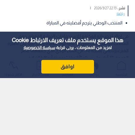
نشر :
22:13 2026/3/27
|
رياضة
المنتخب الوطني يترجم أفضليته في المباراة
في إطار تحضيراته المكثفة للاستحقاقات الدولية المقبلة، حقق
هذا الموقع يستخدم ملف تعريف الارتباط Cookie
المنتخب الوطني تحت سن 23 عاما فوزا معنويا وفنيا ثبيتا على نظيره
لمزيد من المعلومات ، يرجى قراءة
سياسة الخصوصية
القيرغيزستاني بنتيجة 2-1، في اللقاء الودي الذي جمعهما عصر
الجمعة، 27 آذار، على ستاد "أتاتورك" بمدينة أنطاليا التركية.
اوافق
الرئيسية
عواجل
المباشر
أحدث الأخبار
الأكثر شيوعًا