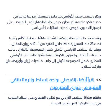
وكان منتخب قطر الأولمبي قد خاض معسكرا تدريبيا خارجيا في
مدينة باكو عاصمة أذربيجان، حرص خلاله الجهاز الفني للمنتخب على
تجهيز اللاعبين لخوض تحديات نهائيات كأس آسيا.
وتستضيف العاصمة الأوزبكية طشقند نهائيات بطولة كأس آسيا
تحت 23 عاما المقرر إقامتها خلال الفترة من 1 - 19 حزيران المقبل،
ويشارك المنتخب الأولمبي الأردني ضمن المجموعة الثانية إلى جانب
منتخبات أستراليا والعراق والكويت، فيما يشارك المنتخب الأولمبي
القطري ضمن المجموعة الأولى إلى جانب منتخبات إيران وأوزبكستان
وتركمانستان.
اقرأ أيضا : الفيصلي يواجه السلط والرمثا يلتقي
العقبة في دوري المحترفين
وتقام مباراتا المنتخب الأردني مع نظيره القطري على استاد الجنوب
في مدينة الوكرة القريبة من الدوحة.