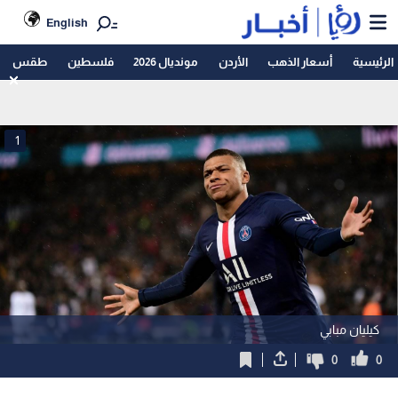
English
الرئيسية
أسعار الذهب
الأردن
مونديال 2026
فلسطين
طقس
1
كيليان مبابي
0
0