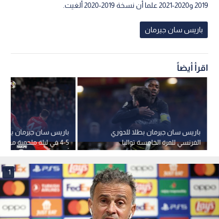
2019 و2020-2021 علما أن نسخة 2019-2020 ألغيت.
باريس سان جيرمان
اقرأ أيضاً
باريس سان جيرمان بطلا للدوري
باريس سان جيرمان يهزم ب
الفرنسي للمرة الخامسة تواليا
5-4 في ليلة ملحمية من ل
أبطال أوروبا
1