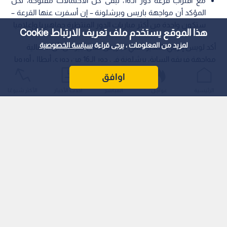
مع اقتراب قرعة دور الـ16، تبقى كل الاحتمالات مفتوحة، لكن
المؤكد أن مواجهة باريس وبرشلونة – إن أسفرت عنها القرعة –
ستكون واحدة من أكثر مباريات الدور المنتظرة جماهيريا وإعلاميا
هذا الموقع يستخدم ملف تعريف الارتباط Cookie
لمزيد من المعلومات ، يرجى قراءة
سياسة الخصوصية
أكد لويس إنريكي، المدير الفني لـباريس سان جيرمان، أن احتمالية
مواجهة فريقه السابق برشلونة في دور الـ16 من دوري أبطال أوروبا
تمثل مواجهة خاصة بالنسبة له، مشددا في الوقت ذاته على صعوبة
اوافق
أي خصم قد تضعه القرعة أمام فريقه، سواء كان برشلونة أو
الرئيسية
عواجل
المباشر
أحدث الأخبار
الأكثر شيوعًا
تشيلسي.