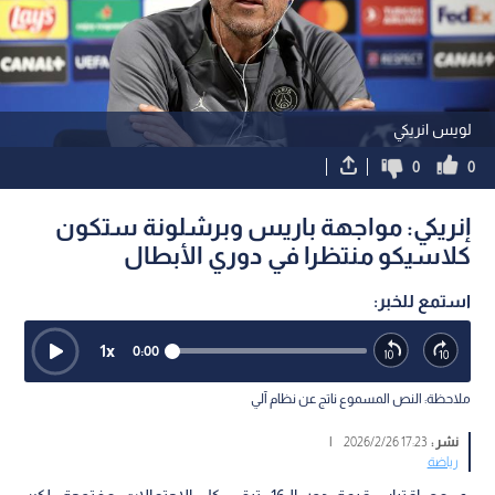
لويس انريكي
0
0
إنريكي: مواجهة باريس وبرشلونة ستكون
كلاسيكو منتظرا في دوري الأبطال
استمع للخبر:
1
x
0:00
ملاحظة: النص المسموع ناتج عن نظام آلي
نشر :
17:23 2026/2/26
|
رياضة